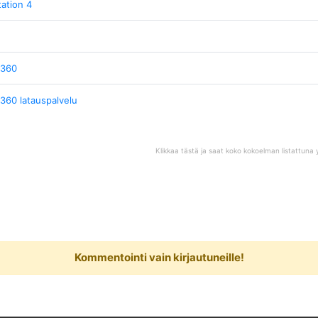
tation 4
 360
360 latauspalvelu
Klikkaa tästä ja saat koko kokoelman listattuna y
Kommentointi vain kirjautuneille!