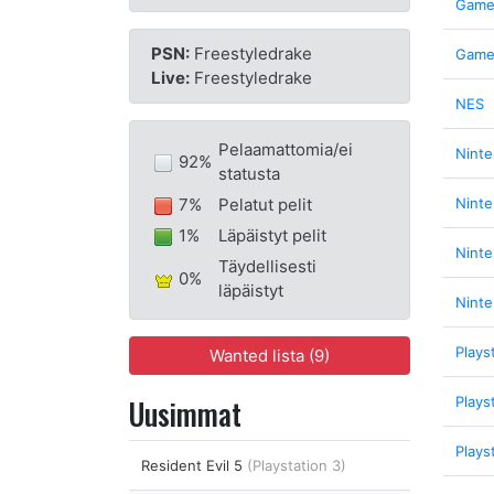
Game
PSN:
Freestyledrake
Game
Live:
Freestyledrake
NES
Pelaamattomia/ei
Nint
92%
statusta
7%
Pelatut pelit
Ninte
1%
Läpäistyt pelit
Nint
Täydellisesti
0%
läpäistyt
Nint
Plays
Wanted lista (9)
Uusimmat
Plays
Plays
Resident Evil 5
(Playstation 3)