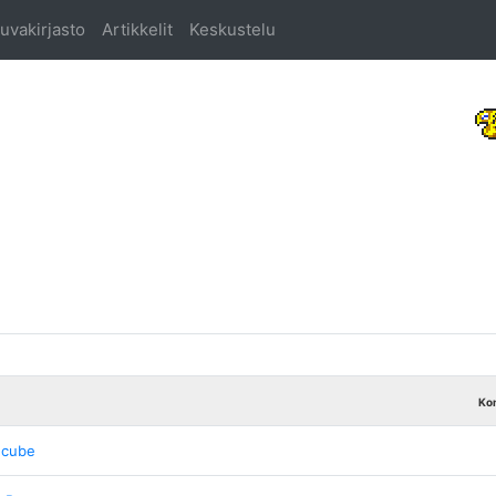
uvakirjasto
Artikkelit
Keskustelu
n
Kon
cube