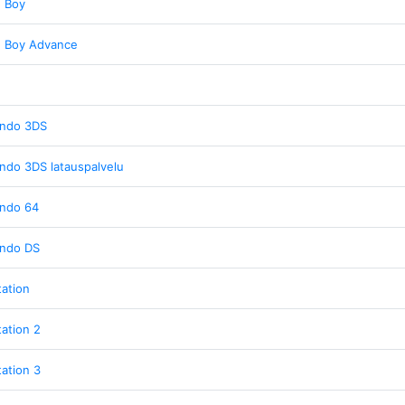
 Boy
 Boy Advance
endo 3DS
ndo 3DS latauspalvelu
endo 64
endo DS
tation
tation 2
tation 3