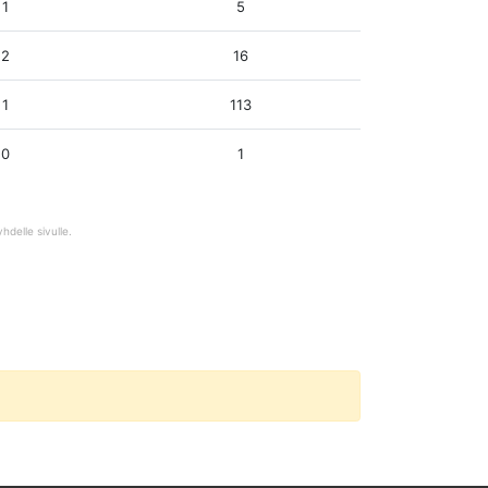
1
5
2
16
1
113
0
1
hdelle sivulle.