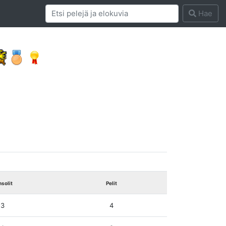
Hae
solit
Pelit
3
4