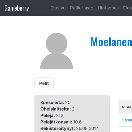
Gameberry
Etusivu
Pelikirjasto
Hintaopas
Elok
Moelane
Pelit
Konsoleita:
20
Alusta
Oheislaitteita:
2
Pelejä:
212
Game
Pelejä/konsoli:
10.6
Rekisteröitynyt:
26.08.2014