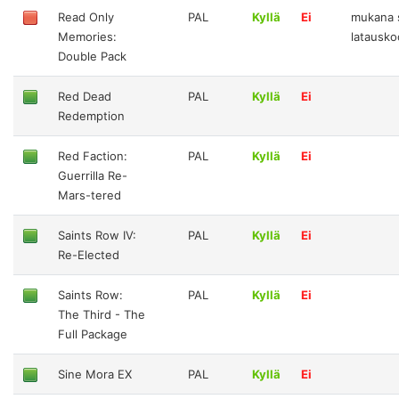
Read Only
PAL
Kyllä
Ei
mukana 
Memories:
latausko
Double Pack
Red Dead
PAL
Kyllä
Ei
Redemption
Red Faction:
PAL
Kyllä
Ei
Guerrilla Re-
Mars-tered
Saints Row IV:
PAL
Kyllä
Ei
Re-Elected
Saints Row:
PAL
Kyllä
Ei
The Third - The
Full Package
Sine Mora EX
PAL
Kyllä
Ei