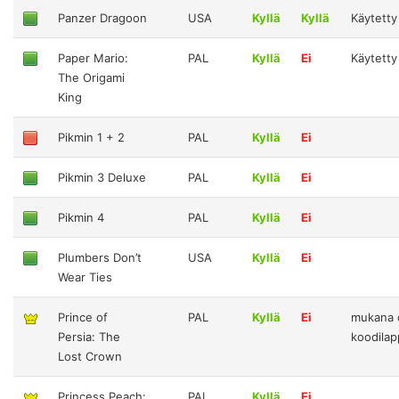
Panzer Dragoon
USA
Kyllä
Kyllä
Käytetty
Paper Mario:
PAL
Kyllä
Ei
Käytetty
The Origami
King
Pikmin 1 + 2
PAL
Kyllä
Ei
Pikmin 3 Deluxe
PAL
Kyllä
Ei
Pikmin 4
PAL
Kyllä
Ei
Plumbers Don’t
USA
Kyllä
Ei
Wear Ties
Prince of
PAL
Kyllä
Ei
mukana 
Persia: The
koodila
Lost Crown
Princess Peach:
PAL
Kyllä
Ei