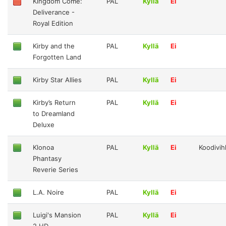
Kingdom Come:
PAL
Kyllä
Ei
Deliverance -
Royal Edition
Kirby and the
PAL
Kyllä
Ei
Forgotten Land
Kirby Star Allies
PAL
Kyllä
Ei
Kirby’s Return
PAL
Kyllä
Ei
to Dreamland
Deluxe
Klonoa
PAL
Kyllä
Ei
Koodivi
Phantasy
Reverie Series
L.A. Noire
PAL
Kyllä
Ei
Luigi's Mansion
PAL
Kyllä
Ei
2 HD