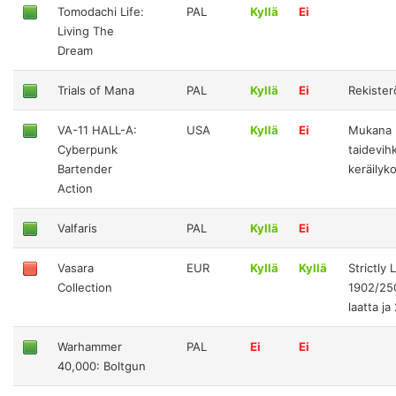
Tomodachi Life:
PAL
Kyllä
Ei
Living The
Dream
Trials of Mana
PAL
Kyllä
Ei
Rekister
VA-11 HALL-A:
USA
Kyllä
Ei
Mukana
Cyberpunk
taidevih
Bartender
keräilyko
Action
Valfaris
PAL
Kyllä
Ei
Vasara
EUR
Kyllä
Kyllä
Strictly 
Collection
1902/25
laatta ja
Warhammer
PAL
Ei
Ei
40,000: Boltgun