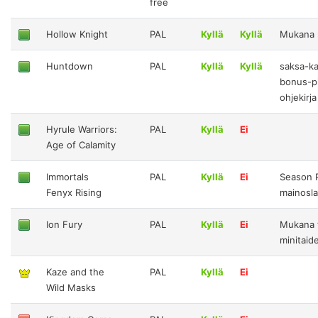
free
Hollow Knight
PAL
Kyllä
Kyllä
Mukana 
Huntdown
PAL
Kyllä
Kyllä
saksa-ka
bonus-pi
ohjekirja
Hyrule Warriors:
PAL
Kyllä
Ei
Age of Calamity
Immortals
PAL
Kyllä
Ei
Season 
Fenyx Rising
mainosl
Ion Fury
PAL
Kyllä
Ei
Mukana t
minitaide
Kaze and the
PAL
Kyllä
Ei
Wild Masks