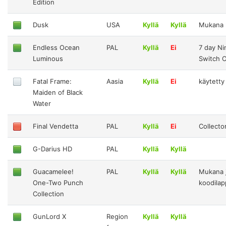
Edition
Dusk
USA
Kyllä
Kyllä
Mukana k
Endless Ocean
PAL
Kyllä
Ei
7 day N
Luminous
Switch O
Fatal Frame:
Aasia
Kyllä
Ei
käytetty
Maiden of Black
Water
Final Vendetta
PAL
Kyllä
Ei
Collector
G-Darius HD
PAL
Kyllä
Kyllä
Guacamelee!
PAL
Kyllä
Kyllä
Mukana j
One-Two Punch
koodila
Collection
GunLord X
Region
Kyllä
Kyllä