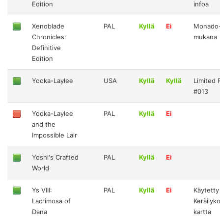
Edition
infoa
Xenoblade
PAL
Kyllä
Ei
Monado-
Chronicles:
mukana
Definitive
Edition
Yooka-Laylee
USA
Kyllä
Kyllä
Limited
#013
Yooka-Laylee
PAL
Kyllä
Ei
and the
Impossible Lair
Yoshi's Crafted
PAL
Kyllä
Ei
World
Ys VIII:
PAL
Kyllä
Ei
Käytetty
Lacrimosa of
Keräilyko
Dana
kartta