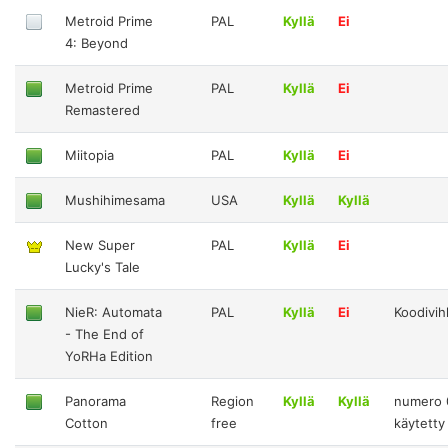
Metroid Prime
PAL
Kyllä
Ei
4: Beyond
Metroid Prime
PAL
Kyllä
Ei
Remastered
Miitopia
PAL
Kyllä
Ei
Mushihimesama
USA
Kyllä
Kyllä
New Super
PAL
Kyllä
Ei
Lucky's Tale
NieR: Automata
PAL
Kyllä
Ei
Koodivi
- The End of
YoRHa Edition
Panorama
Region
Kyllä
Kyllä
numero 
Cotton
free
käytetty