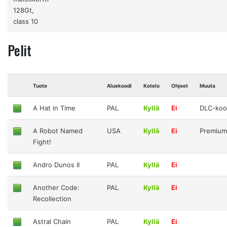
128Gt,
class 10
Pelit
Tuote
Aluekoodi
Kotelo
Ohjeet
Muuta
A Hat in Time
PAL
Kyllä
Ei
DLC-koo
A Robot Named
USA
Kyllä
Ei
Premium
Fight!
Andro Dunos II
PAL
Kyllä
Ei
Another Code:
PAL
Kyllä
Ei
Recollection
Astral Chain
PAL
Kyllä
Ei