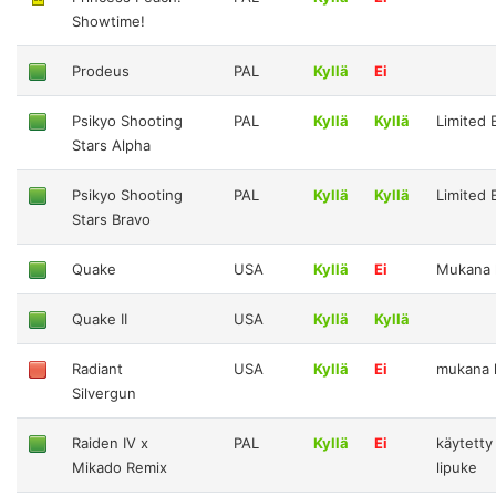
Showtime!
Prodeus
PAL
Kyllä
Ei
Psikyo Shooting
PAL
Kyllä
Kyllä
Limited 
Stars Alpha
Psikyo Shooting
PAL
Kyllä
Kyllä
Limited 
Stars Bravo
Quake
USA
Kyllä
Ei
Mukana k
Quake II
USA
Kyllä
Kyllä
Radiant
USA
Kyllä
Ei
mukana k
Silvergun
Raiden IV x
PAL
Kyllä
Ei
käytetty
Mikado Remix
lipuke