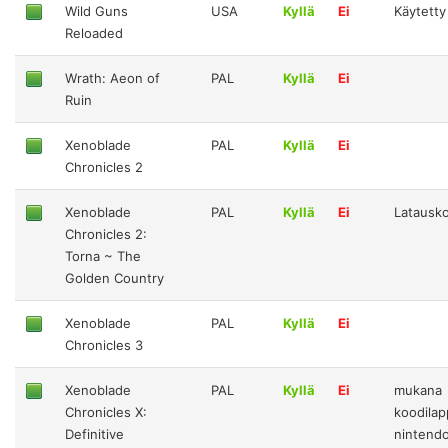
Wild Guns
USA
Kyllä
Ei
Käytetty
Reloaded
Wrath: Aeon of
PAL
Kyllä
Ei
Ruin
Xenoblade
PAL
Kyllä
Ei
Chronicles 2
Xenoblade
PAL
Kyllä
Ei
Latausk
Chronicles 2:
Torna ~ The
Golden Country
Xenoblade
PAL
Kyllä
Ei
Chronicles 3
Xenoblade
PAL
Kyllä
Ei
mukana
Chronicles X:
koodilap
Definitive
nintendo