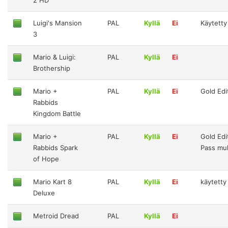
Luigi's Mansion
PAL
Kyllä
Ei
Käytetty
3
Mario & Luigi:
PAL
Kyllä
Ei
Brothership
Mario +
PAL
Kyllä
Ei
Gold Edi
Rabbids
Kingdom Battle
Mario +
PAL
Kyllä
Ei
Gold Edi
Rabbids Spark
Pass mu
of Hope
Mario Kart 8
PAL
Kyllä
Ei
käytetty
Deluxe
Metroid Dread
PAL
Kyllä
Ei