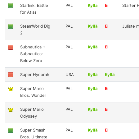
Starlink: Battle
PAL
Kyllä
Ei
Starter 
for Atlas
SteamWorld Dig
PAL
Kyllä
Ei
Juliste 
2
Subnautica +
PAL
Kyllä
Ei
Subnautica:
Below Zero
Super Hydorah
USA
Kyllä
Kyllä
Super Mario
PAL
Kyllä
Ei
Bros. Wonder
Super Mario
PAL
Kyllä
Ei
Odyssey
Super Smash
PAL
Kyllä
Ei
Bros. Ultimate