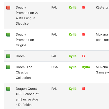
Deadly
PAL
Kyllä
Ei
Käytetty
Premonition 2:
A Blessing in
Disguise
Deadly
PAL
Kyllä
Ei
Mukana 
Premonition
postikort
Origins
Doom
PAL
Kyllä
Ei
Doom: The
USA
Kyllä
Kyllä
Mukana 
Classics
Games-ke
Collection
Dragon Quest
PAL
Kyllä
Ei
XI S: Echoes of
an Elusive Age
- Definitive