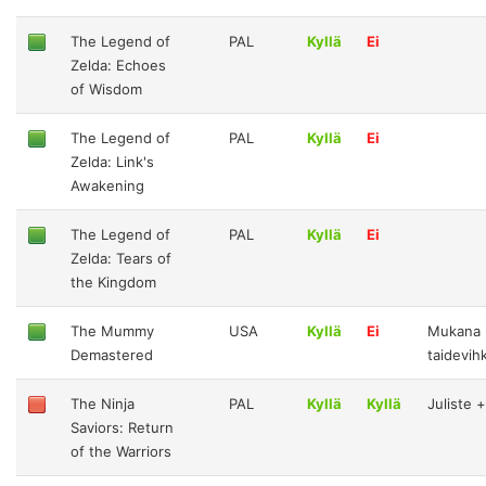
The Legend of
PAL
Kyllä
Ei
Zelda: Echoes
of Wisdom
The Legend of
PAL
Kyllä
Ei
Zelda: Link's
Awakening
The Legend of
PAL
Kyllä
Ei
Zelda: Tears of
the Kingdom
The Mummy
USA
Kyllä
Ei
Mukana 
Demastered
taidevi
The Ninja
PAL
Kyllä
Kyllä
Juliste +
Saviors: Return
of the Warriors