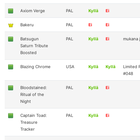
Axiom Verge
PAL
Kyllä
Ei
Bakeru
PAL
Ei
Ei
Batsugun
PAL
Kyllä
Ei
mukana j
Saturn Tribute
Boosted
Blazing Chrome
USA
Kyllä
Kyllä
Limited
#048
Bloodstained:
PAL
Kyllä
Ei
Ritual of the
Night
Captain Toad:
PAL
Kyllä
Ei
Treasure
Tracker