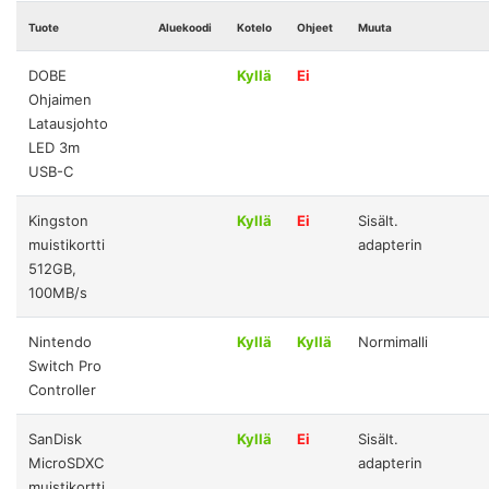
Tuote
Aluekoodi
Kotelo
Ohjeet
Muuta
DOBE
Kyllä
Ei
Ohjaimen
Latausjohto
LED 3m
USB-C
Kingston
Kyllä
Ei
Sisält.
muistikortti
adapterin
512GB,
100MB/s
Nintendo
Kyllä
Kyllä
Normimalli
Switch Pro
Controller
SanDisk
Kyllä
Ei
Sisält.
MicroSDXC
adapterin
muistikortti