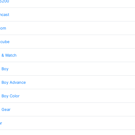
 5200
mcast
com
cube
 & Watch
 Boy
 Boy Advance
 Boy Color
 Gear
ar