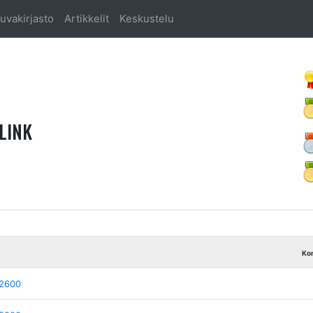
uvakirjasto
Artikkelit
Keskustelu
 LINK
Kon
 2600