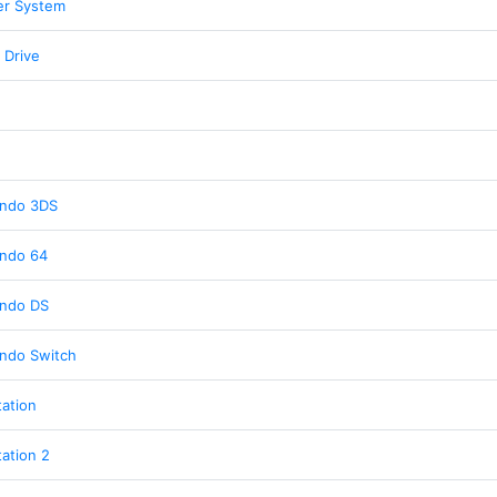
er System
 Drive
endo 3DS
endo 64
endo DS
ndo Switch
tation
tation 2