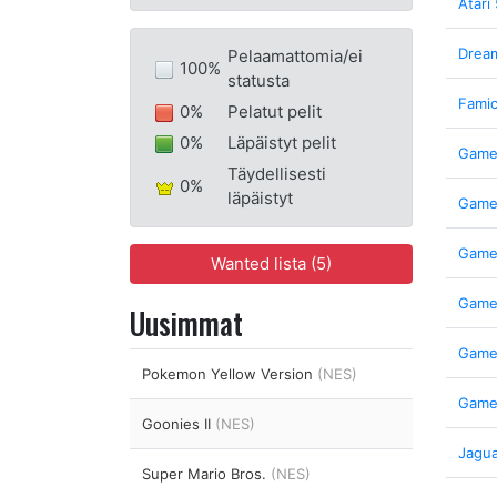
Atari
Drea
Pelaamattomia/ei
100%
statusta
Fami
0%
Pelatut pelit
0%
Läpäistyt pelit
Game
Täydellisesti
0%
läpäistyt
Game
Game
Wanted lista (5)
Game
Uusimmat
Game
Pokemon Yellow Version
(NES)
Game
Goonies II
(NES)
Jagu
Super Mario Bros.
(NES)