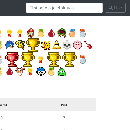
Hae
solit
Pelit
0
7