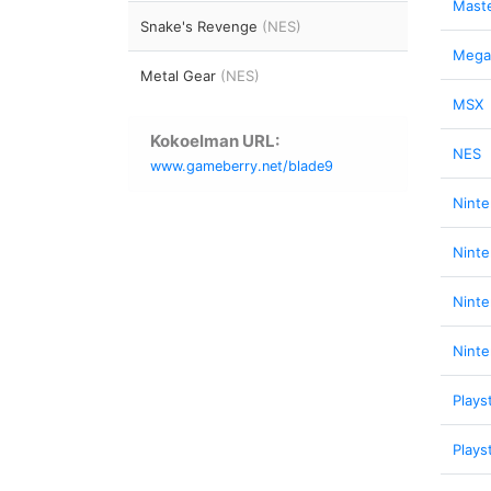
Mast
Snake's Revenge
(NES)
Mega
Metal Gear
(NES)
MSX
Kokoelman URL:
NES
www.gameberry.net/blade9
Nint
Nint
Nint
Ninte
Plays
Plays