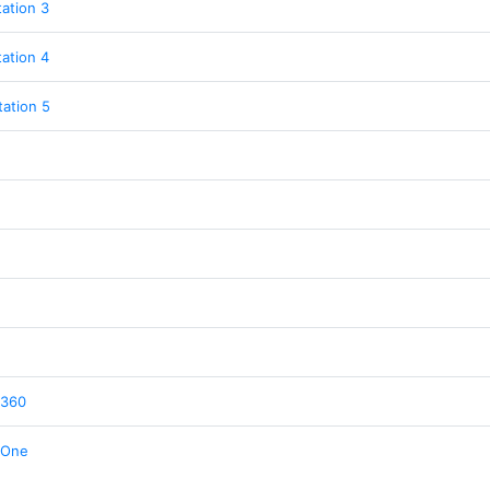
tation 3
tation 4
tation 5
 360
 One