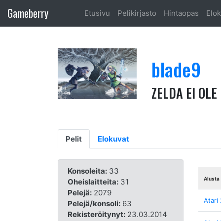
Gameberry
Etusivu
Pelikirjasto
Hintaopas
Elok
blade9
ZELDA EI OLE
Pelit
Elokuvat
Konsoleita:
33
Alusta
Oheislaitteita:
31
Pelejä:
2079
Atari
Pelejä/konsoli:
63
Rekisteröitynyt:
23.03.2014