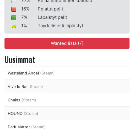
77%
Pelaamattomia/ei statusta
16%
Pelatut pelit
7%
Läpäistyt pelit
1%
Täydellisesti läpäistyt
Wanted lista (7)
Uusimmat
Wasteland Angel
(Steam)
Vive le Roi
(Steam)
Chains
(Steam)
HOUND
(Steam)
Dark Matter
(Steam)