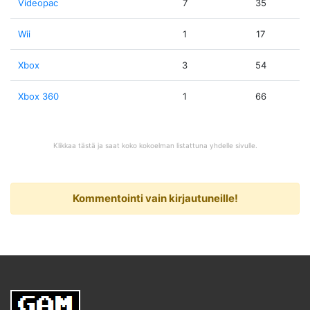
Videopac
7
35
Wii
1
17
Xbox
3
54
Xbox 360
1
66
Klikkaa tästä ja saat koko kokoelman listattuna yhdelle sivulle.
Kommentointi vain kirjautuneille!