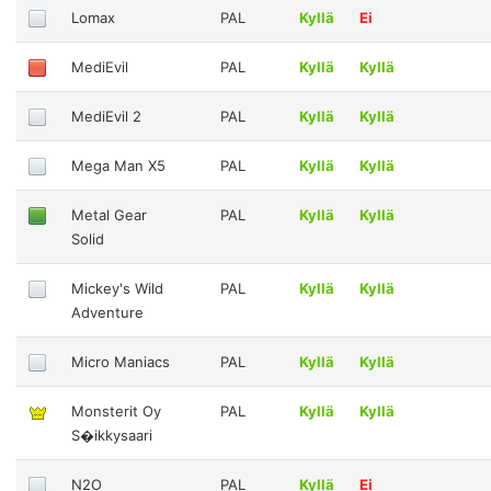
Lomax
PAL
Kyllä
Ei
MediEvil
PAL
Kyllä
Kyllä
MediEvil 2
PAL
Kyllä
Kyllä
Mega Man X5
PAL
Kyllä
Kyllä
Metal Gear
PAL
Kyllä
Kyllä
Solid
Mickey's Wild
PAL
Kyllä
Kyllä
Adventure
Micro Maniacs
PAL
Kyllä
Kyllä
Monsterit Oy
PAL
Kyllä
Kyllä
S�ikkysaari
N2O
PAL
Kyllä
Ei