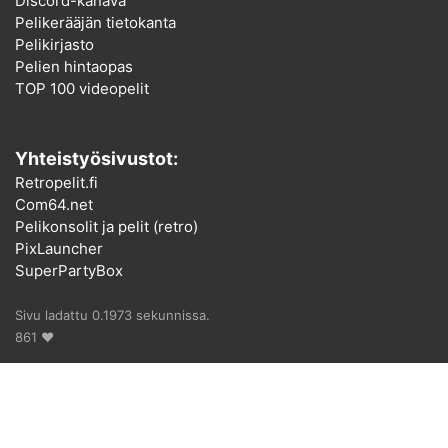
Discord-kanava
Pelikerääjän tietokanta
Pelikirjasto
Pelien hintaopas
TOP 100 videopelit
Yhteistyösivustot:
Retropelit.fi
Com64.net
Pelikonsolit ja pelit (retro)
PixLauncher
SuperPartyBox
Sivu ladattu 0.1973 sekunnissa.
861 ♥