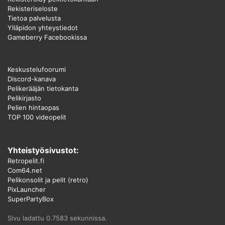
Rekisteriseloste
Tietoa palvelusta
Ylläpidon yhteystiedot
Gameberry Facebookissa
Keskustelufoorumi
Discord-kanava
Pelikerääjän tietokanta
Pelikirjasto
Pelien hintaopas
TOP 100 videopelit
Yhteistyösivustot:
Retropelit.fi
Com64.net
Pelikonsolit ja pelit (retro)
PixLauncher
SuperPartyBox
Sivu ladattu 0.7583 sekunnissa.