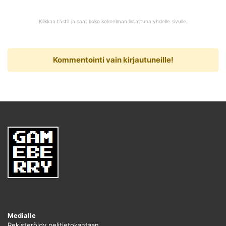
Klikkaa tästä ja saat koko kokoelman listattuna yhdelle sivulle.
Kommentointi vain kirjautuneille!
Medialle
Rekisteröidy pelitietokantaan