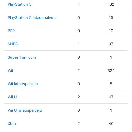
PlayStation 5
1
132
PlayStation 5 latauspalvelu
0
15
PSP
0
10
SNES
1
37
Super Famicom
0
1
Wii
2
324
Wii latauspalvelu
0
5
Wii U
2
47
Wii U latauspalvelu
0
1
Xbox
2
46