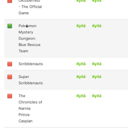
Oktoberfest
Kyllä
Kyllä
- The Official
Game
Pok�mon
Kyllä
Kyllä
Mystery
Dungeon:
Blue Rescue
Team
Scribblenauts
Kyllä
Kyllä
Super
Kyllä
Kyllä
Scribblenauts
The
Kyllä
Kyllä
Chronicles of
Narnia:
Prince
Caspian