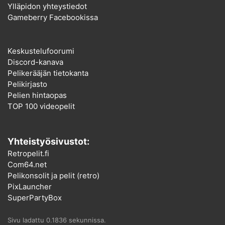
Ylläpidon yhteystiedot
Gameberry Facebookissa
Keskustelufoorumi
Discord-kanava
Pelikerääjän tietokanta
Pelikirjasto
Pelien hintaopas
TOP 100 videopelit
Yhteistyösivustot:
Retropelit.fi
Com64.net
Pelikonsolit ja pelit (retro)
PixLauncher
SuperPartyBox
Sivu ladattu 0.1836 sekunnissa.