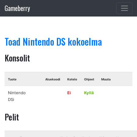
Gameberry
Toad Nintendo DS kokoelma
Konsolit
Tuote
Aluekoodi
Kotelo
Ohjeet
Muuta
Nintendo
Ei
Kyllä
DSi
Pelit