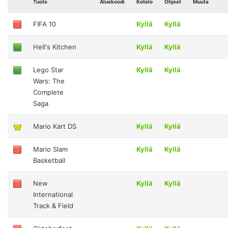
Tuote
Aluekoodi
Kotelo
Ohjeet
Muuta
FIFA 10
Kyllä
Kyllä
Hell's Kitchen
Kyllä
Kyllä
Lego Star
Kyllä
Kyllä
Wars: The
Complete
Saga
Mario Kart DS
Kyllä
Kyllä
Mario Slam
Kyllä
Kyllä
Basketball
New
Kyllä
Kyllä
International
Track & Field