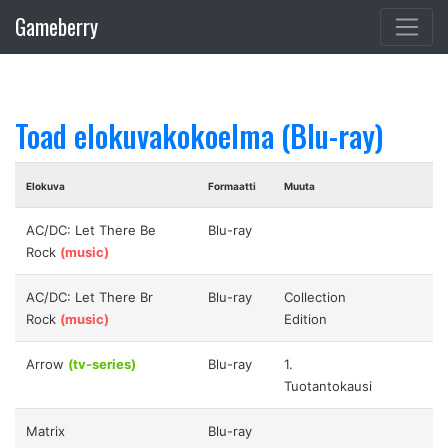
Gameberry
Toad elokuvakokoelma (Blu-ray)
Elokuva
Formaatti
Muuta
AC/DC: Let There Be
Blu-ray
Rock
(music)
AC/DC: Let There Br
Blu-ray
Collection
Rock
(music)
Edition
Arrow
(tv-series)
Blu-ray
1.
Tuotantokausi
Matrix
Blu-ray