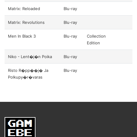
Matrix: Reloaded
Blu-ray
Matrix: Revolutions
Blu-ray
Men In Black 3
Blu-ray
Collection
Edition
Niko - Lent�j�n Poika
Blu-ray
Risto R�pp��j� Ja
Blu-ray
Polkupy�r�varas