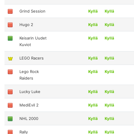
Grind Session
Kyllä
Kyllä
Hugo 2
Kyllä
Kyllä
Keisarin Uudet
Kyllä
Kyllä
Kuviot
LEGO Racers
Kyllä
Kyllä
Lego Rock
Kyllä
Kyllä
Raiders
Lucky Luke
Kyllä
Kyllä
MediEvil 2
Kyllä
Kyllä
NHL 2000
Kyllä
Kyllä
Rally
Kyllä
Kyllä