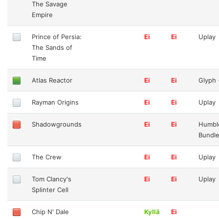
The Savage
Empire
Prince of Persia:
Ei
Ei
Uplay
The Sands of
Time
Atlas Reactor
Ei
Ei
Glyph -
Rayman Origins
Ei
Ei
Uplay
Shadowgrounds
Ei
Ei
Humbl
Bundl
The Crew
Ei
Ei
Uplay
Tom Clancy's
Ei
Ei
Uplay
Splinter Cell
Chip N' Dale
Kyllä
Ei