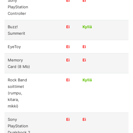
Sony
Ei
Ei
PlayStation
Controller
Buzz!
Ei
Kyllä
Summerit
EyeToy
Ei
Ei
Memory
Ei
Ei
Card (8 Mb)
Rock Band
Ei
Kyllä
soittimet
(rumpu,
kitara,
mikki)
Sony
Ei
Ei
PlayStation
Dualshock 2