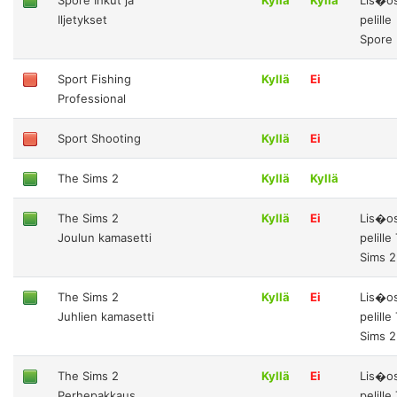
Iljetykset
pelille
Spore
Sport Fishing
Kyllä
Ei
Professional
Sport Shooting
Kyllä
Ei
The Sims 2
Kyllä
Kyllä
The Sims 2
Kyllä
Ei
Lis�o
Joulun kamasetti
pelille
Sims 2
The Sims 2
Kyllä
Ei
Lis�o
Juhlien kamasetti
pelille
Sims 2
The Sims 2
Kyllä
Ei
Lis�o
Perhepakkaus
pelille