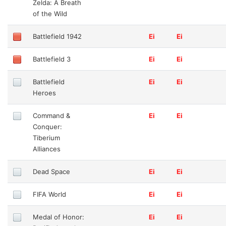
Zelda: A Breath
of the Wild
Battlefield 1942
Ei
Ei
Battlefield 3
Ei
Ei
Battlefield
Ei
Ei
Heroes
Command &
Ei
Ei
Conquer:
Tiberium
Alliances
Dead Space
Ei
Ei
FIFA World
Ei
Ei
Medal of Honor:
Ei
Ei