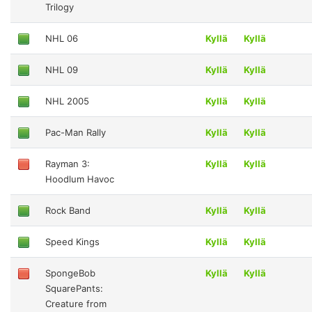
Trilogy
NHL 06
Kyllä
Kyllä
NHL 09
Kyllä
Kyllä
NHL 2005
Kyllä
Kyllä
Pac-Man Rally
Kyllä
Kyllä
Rayman 3:
Kyllä
Kyllä
Hoodlum Havoc
Rock Band
Kyllä
Kyllä
Speed Kings
Kyllä
Kyllä
SpongeBob
Kyllä
Kyllä
SquarePants:
Creature from