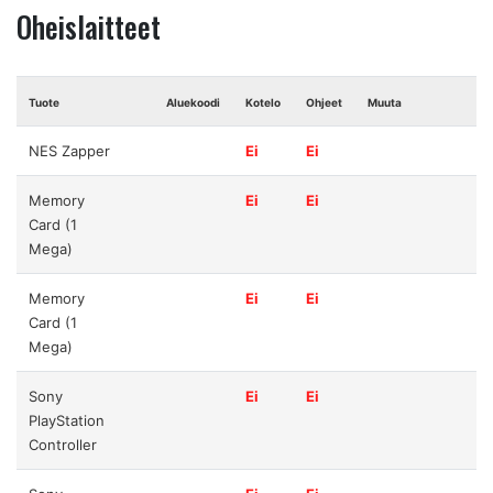
Oheislaitteet
Tuote
Aluekoodi
Kotelo
Ohjeet
Muuta
NES Zapper
Ei
Ei
Memory
Ei
Ei
Card (1
Mega)
Memory
Ei
Ei
Card (1
Mega)
Sony
Ei
Ei
PlayStation
Controller