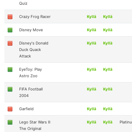
Quiz
Crazy Frog Racer
Kyllä
Kyllä
Disney Move
Kyllä
Kyllä
Disney's Donald
Kyllä
Kyllä
Duck Quack
Attack
EyeToy: Play
Kyllä
Kyllä
Astro Zoo
FIFA Football
Kyllä
Kyllä
2004
Garfield
Kyllä
Kyllä
Lego Star Wars II:
Kyllä
Kyllä
Platin
The Original