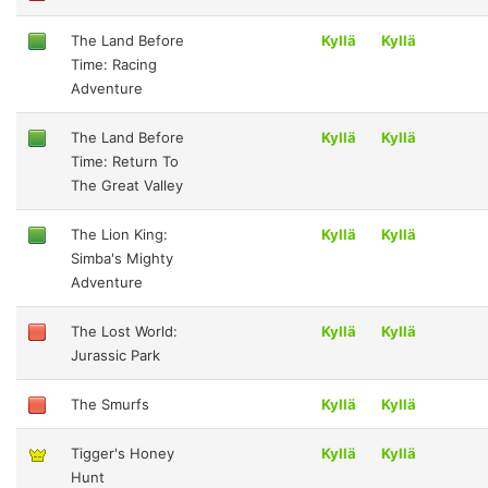
The Land Before
Kyllä
Kyllä
Time: Racing
Adventure
The Land Before
Kyllä
Kyllä
Time: Return To
The Great Valley
The Lion King:
Kyllä
Kyllä
Simba's Mighty
Adventure
The Lost World:
Kyllä
Kyllä
Jurassic Park
The Smurfs
Kyllä
Kyllä
Tigger's Honey
Kyllä
Kyllä
Hunt