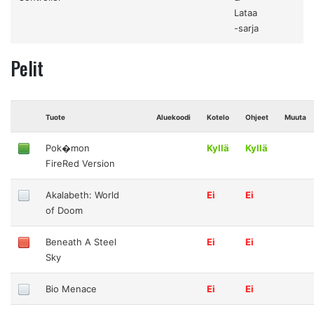
Lataa
-sarja
Pelit
Tuote
Aluekoodi
Kotelo
Ohjeet
Muuta
Pok�mon
Kyllä
Kyllä
FireRed Version
Akalabeth: World
Ei
Ei
of Doom
Beneath A Steel
Ei
Ei
Sky
Bio Menace
Ei
Ei