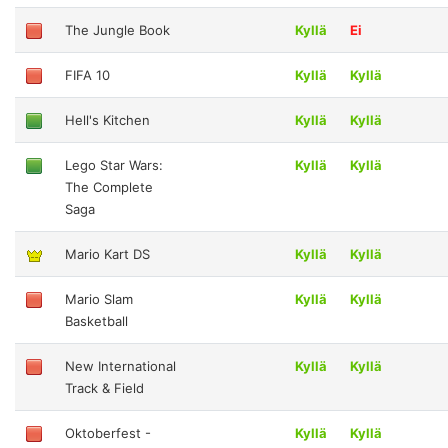
The Jungle Book
Kyllä
Ei
FIFA 10
Kyllä
Kyllä
Hell's Kitchen
Kyllä
Kyllä
Lego Star Wars:
Kyllä
Kyllä
The Complete
Saga
Mario Kart DS
Kyllä
Kyllä
Mario Slam
Kyllä
Kyllä
Basketball
New International
Kyllä
Kyllä
Track & Field
Oktoberfest -
Kyllä
Kyllä