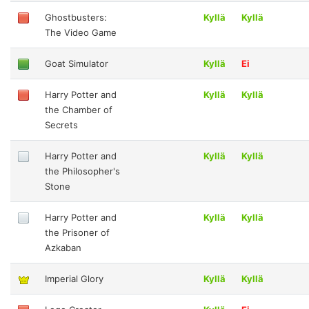
Ghostbusters:
Kyllä
Kyllä
The Video Game
Goat Simulator
Kyllä
Ei
Harry Potter and
Kyllä
Kyllä
the Chamber of
Secrets
Harry Potter and
Kyllä
Kyllä
the Philosopher's
Stone
Harry Potter and
Kyllä
Kyllä
the Prisoner of
Azkaban
Imperial Glory
Kyllä
Kyllä