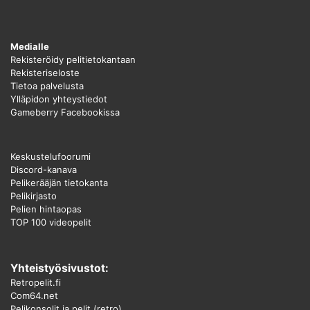
Medialle
Rekisteröidy pelitietokantaan
Rekisteriseloste
Tietoa palvelusta
Ylläpidon yhteystiedot
Gameberry Facebookissa
Keskustelufoorumi
Discord-kanava
Pelikerääjän tietokanta
Pelikirjasto
Pelien hintaopas
TOP 100 videopelit
Yhteistyösivustot:
Retropelit.fi
Com64.net
Pelikonsolit ja pelit (retro)