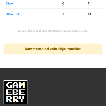
Xbox
0
11
Xbox 360
1
13
Klikkaa tästä ja saat koko kokoelman listattuna yhdelle sivulle.
Kommentointi vain kirjautuneille!