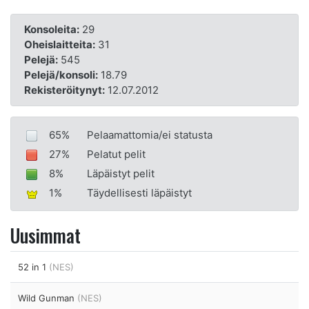
Konsoleita:
29
Oheislaitteita:
31
Pelejä:
545
Pelejä/konsoli:
18.79
Rekisteröitynyt:
12.07.2012
65%
Pelaamattomia/ei statusta
27%
Pelatut pelit
8%
Läpäistyt pelit
1%
Täydellisesti läpäistyt
Uusimmat
52 in 1
(NES)
Wild Gunman
(NES)