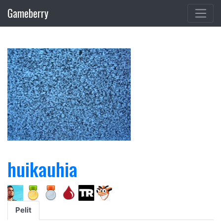
Gameberry
huikauhia
Pelit