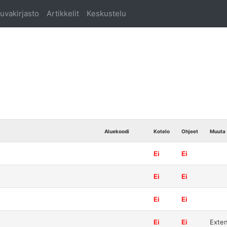
uvakirjasto
Artikkelit
Keskustelu
Aluekoodi
Kotelo
Ohjeet
Muuta
Ei
Ei
Ei
Ei
Ei
Ei
Ei
Ei
Exten