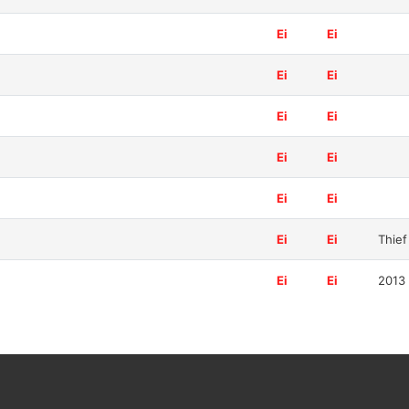
Ei
Ei
Ei
Ei
Ei
Ei
Ei
Ei
Ei
Ei
Ei
Ei
Thief
Ei
Ei
2013 