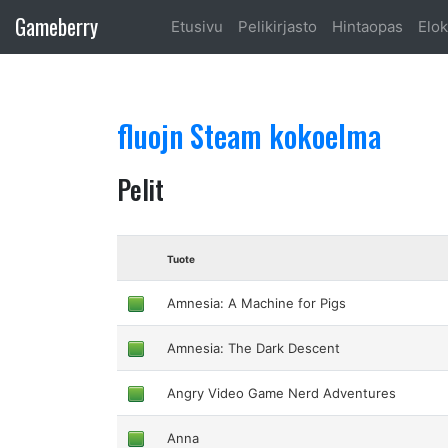
Gameberry
Etusivu
Pelikirjasto
Hintaopas
Elok
fluojn Steam kokoelma
Pelit
Tuote
Amnesia: A Machine for Pigs
Amnesia: The Dark Descent
Angry Video Game Nerd Adventures
Anna