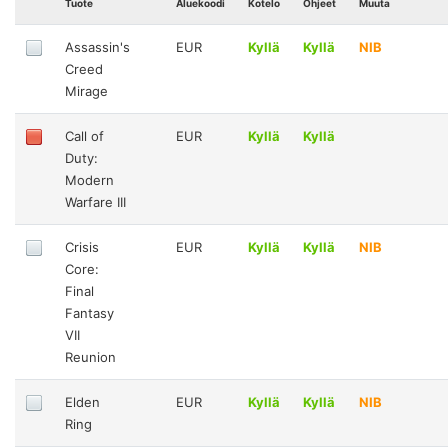
Tuote
Aluekoodi
Kotelo
Ohjeet
Muuta
Assassin's
EUR
Kyllä
Kyllä
NIB
Creed
Mirage
Call of
EUR
Kyllä
Kyllä
Duty:
Modern
Warfare III
Crisis
EUR
Kyllä
Kyllä
NIB
Core:
Final
Fantasy
VII
Reunion
Elden
EUR
Kyllä
Kyllä
NIB
Ring