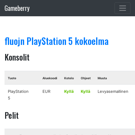
Gameberry
fluojn PlayStation 5 kokoelma
Konsolit
Tuote
Aluekoodi
Kotelo
Ohjeet
Muuta
PlayStation
EUR
Kyllä
Kyllä
Levyasemallinen
5
Pelit