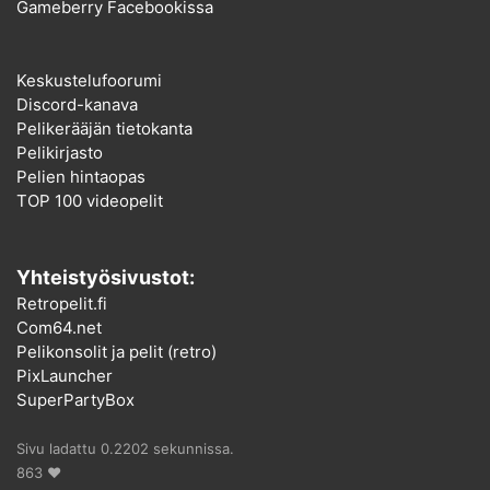
Gameberry Facebookissa
Keskustelufoorumi
Discord-kanava
Pelikerääjän tietokanta
Pelikirjasto
Pelien hintaopas
TOP 100 videopelit
Yhteistyösivustot:
Retropelit.fi
Com64.net
Pelikonsolit ja pelit (retro)
PixLauncher
SuperPartyBox
Sivu ladattu 0.2202 sekunnissa.
863 ♥