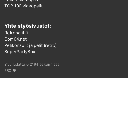
TOP 100 videopelit
Yhteistyösivustot:
Retropelit.fi
Com64.net
Pelikonsolit ja pelit (retro)
SuperPartyBox
Sivu ladattu 0.2164 sekunnissa.
860 ♥