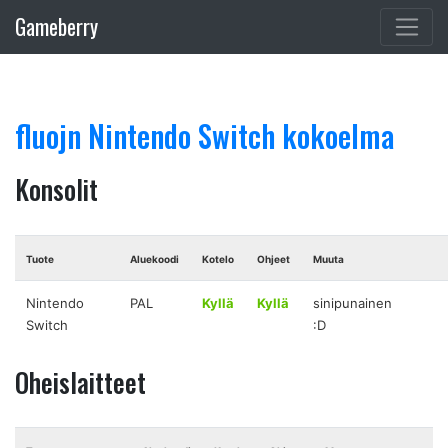
Gameberry
fluojn Nintendo Switch kokoelma
Konsolit
Tuote
Aluekoodi
Kotelo
Ohjeet
Muuta
Nintendo
PAL
Kyllä
Kyllä
sinipunainen
Switch
:D
Oheislaitteet