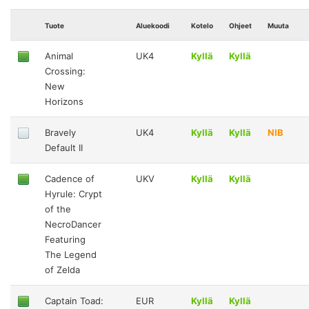
Tuote
Aluekoodi
Kotelo
Ohjeet
Muuta
Animal
UK4
Kyllä
Kyllä
Crossing:
New
Horizons
Bravely
UK4
Kyllä
Kyllä
NIB
Default II
Cadence of
UKV
Kyllä
Kyllä
Hyrule: Crypt
of the
NecroDancer
Featuring
The Legend
of Zelda
Captain Toad:
EUR
Kyllä
Kyllä