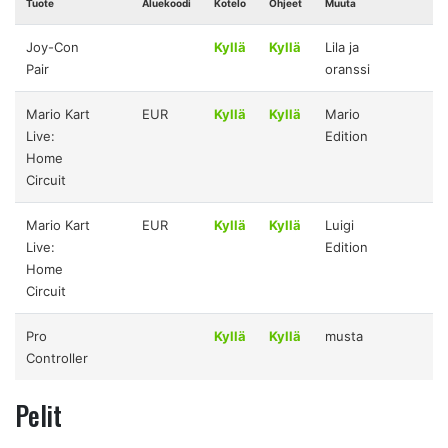
Tuote
Aluekoodi
Kotelo
Ohjeet
Muuta
Joy-Con
Kyllä
Kyllä
Lila ja
Pair
oranssi
Mario Kart
EUR
Kyllä
Kyllä
Mario
Live:
Edition
Home
Circuit
Mario Kart
EUR
Kyllä
Kyllä
Luigi
Live:
Edition
Home
Circuit
Pro
Kyllä
Kyllä
musta
Controller
Pelit