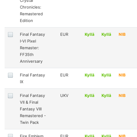
Crystal
Chronicles:
Remastered
Edition
Final Fantasy
EUR
Kyllä
Kyllä
NIB
I-VI Pixel
Remaster:
FF35th
Anniversary
Final Fantasy
EUR
Kyllä
Kyllä
NIB
IX
Final Fantasy
UKV
Kyllä
Kyllä
NIB
VII & Final
Fantasy VIII
Remastered -
Twin Pack
Fire Emblem
EUR
Kyllä
Kyllä
NIB