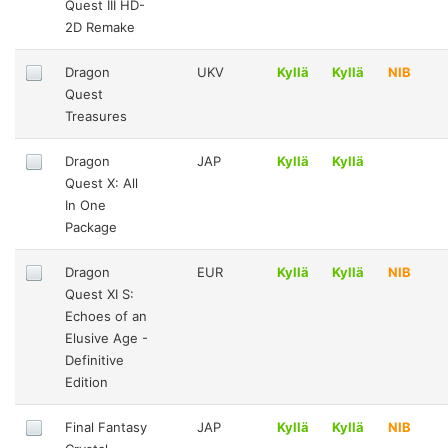
Quest III HD-
2D Remake
Dragon
UKV
Kyllä
Kyllä
NIB
Quest
Treasures
Dragon
JAP
Kyllä
Kyllä
Quest X: All
In One
Package
Dragon
EUR
Kyllä
Kyllä
NIB
Quest XI S:
Echoes of an
Elusive Age -
Definitive
Edition
Final Fantasy
JAP
Kyllä
Kyllä
NIB