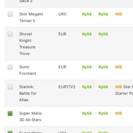
SaGa 3
Shin Megami
UKV
Kyllä
Kyllä
NIB
Tensei V
Shovel
EUR
Kyllä
Kyllä
Knight:
Treasure
Trove
Sonic
EUR
Kyllä
Kyllä
NIB
Frontiers
Starlink:
EUR1TV2
Kyllä
Kyllä
NIB
Star 
Battle for
Starter P
Atlas
Super Mario
Kyllä
Kyllä
NIB
3D All-Stars
Super Mario
UK4
Kyllä
Kyllä