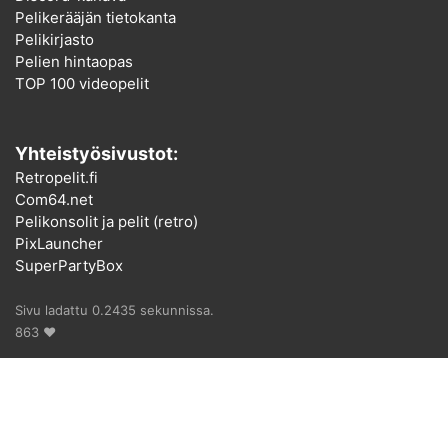
Pelikerääjän tietokanta
Pelikirjasto
Pelien hintaopas
TOP 100 videopelit
Yhteistyösivustot:
Retropelit.fi
Com64.net
Pelikonsolit ja pelit (retro)
PixLauncher
SuperPartyBox
Sivu ladattu 0.2435 sekunnissa.
863 ♥