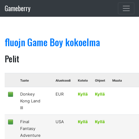
Gameberry
fluojn Game Boy kokoelma
Pelit
Tuote
Aluekoodi
Kotelo
Ohjeet
Muuta
Donkey
EUR
Kyllä
Kyllä
Kong Land
III
Final
USA
Kyllä
Kyllä
Fantasy
Adventure