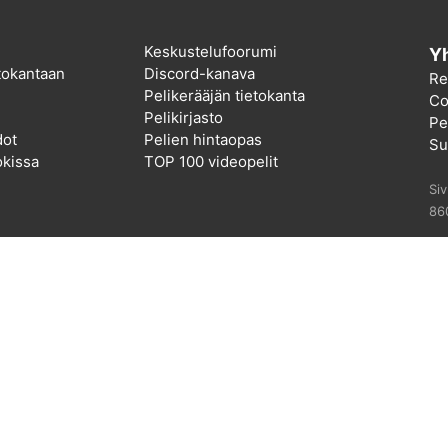
Keskustelufoorumi
Yh
etokantaan
Discord-kanava
Re
Pelikerääjän tietokanta
Co
Pelikirjasto
Pel
dot
Pelien hintaopas
Su
kissa
TOP 100 videopelit
Si
86