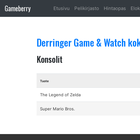
Gameberry
Etusivu
Pelikirjasto
Hintaopas
Elok
Derringer Game & Watch ko
Konsolit
Tuote
The Legend of Zelda
Super Mario Bros.