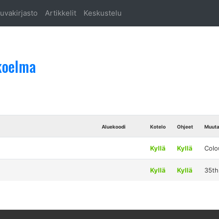
uvakirjasto
Artikkelit
Keskustelu
koelma
Aluekoodi
Kotelo
Ohjeet
Muut
Kyllä
Kyllä
Colo
Kyllä
Kyllä
35th