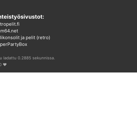
teistyösivustot:
tropelit.fi
m64.net
ikonsolit ja pelit (retro)
perPartyBox
vu ladattu 0.2885 sekunnissa.
0 ♥