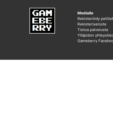
Medialle
Rekisteröidy peliti
Rekisteriseloste
Tietoa palvelusta
Ylläpidon yhteystie
Gameberry Faceboo