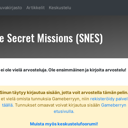
uvakirjasto
Artikkelit
Keskustelu
 Secret Missions (SNES)
ei ole vielä arvosteluja. Ole ensimmäinen ja kirjoita arvostelu!
Sinun täytyy kirjautua sisään, jotta voit arvostella tämän pelin
 et vielä omista tunnuksia Gameberryyn, niin
rekisteröidy palve
täällä.
Tunnukset omaavat voivat kirjautua sisään
Gameberryn
etusivulla.
Muista myös keskustelufoorumi!