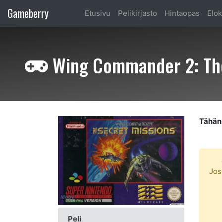
Gameberry
Etusivu
Pelikirjasto
Hintaopas
Elok
Wing Commander 2: The
Tähän 
Jos
Peli