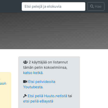
Hae
2 käyttäjää on listannut
tämän pelin kokoelmiinsa,
katso ketkä.
.
Etsi
pelivideoita
luun
Youtubesta.
Etsi peliä Huuto.netistä
tai
etsi peliä eBaystä