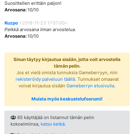
Suosittellen erittäin paljon!
Arvosana:
10/10
Kuzpo
<2018-11-23 17:57:00>
Pelkkä arvosana ilman arvostelua.
Arvosana:
10/10
Sinun täytyy kirjautua sisään, jotta voit arvostella
tämän pelin.
Jos et vielä omista tunnuksia Gameberryyn, niin
rekisteröidy palveluun täällä.
Tunnukset omaavat
voivat kirjautua sisään
Gameberryn etusivulla.
Muista myös keskustelufoorumi!
65 käyttäjää on listannut tämän pelin
kokoelmiinsa,
katso ketkä.