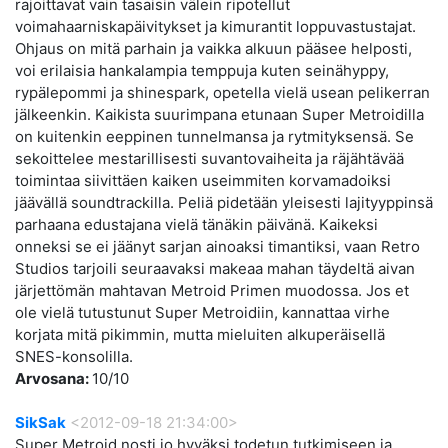
rajoittavat vain tasaisin välein ripotellut
voimahaarniskapäivitykset ja kimurantit loppuvastustajat.
Ohjaus on mitä parhain ja vaikka alkuun pääsee helposti,
voi erilaisia hankalampia temppuja kuten seinähyppy,
rypälepommi ja shinespark, opetella vielä usean pelikerran
jälkeenkin. Kaikista suurimpana etunaan Super Metroidilla
on kuitenkin eeppinen tunnelmansa ja rytmityksensä. Se
sekoittelee mestarillisesti suvantovaiheita ja räjähtävää
toimintaa siivittäen kaiken useimmiten korvamadoiksi
jäävällä soundtrackilla. Peliä pidetään yleisesti lajityyppinsä
parhaana edustajana vielä tänäkin päivänä. Kaikeksi
onneksi se ei jäänyt sarjan ainoaksi timantiksi, vaan Retro
Studios tarjoili seuraavaksi makeaa mahan täydeltä aivan
järjettömän mahtavan Metroid Primen muodossa. Jos et
ole vielä tutustunut Super Metroidiin, kannattaa virhe
korjata mitä pikimmin, mutta mieluiten alkuperäisellä
SNES-konsolilla.
Arvosana:
10/10
SikSak
<2012-09-18 21:34:00>
Super Metroid nosti jo hyväksi todetun tutkimiseen ja