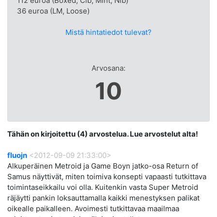
112 euroa (Boxed, Cib, Mint, Nib)
36 euroa (LM, Loose)
Mistä hintatiedot tulevat?
Arvosana:
10
Tähän on kirjoitettu (4) arvostelua. Lue arvostelut alta!
fluojn
<2012-09-09 21:33:00>
Alkuperäinen Metroid ja Game Boyn jatko-osa Return of
Samus näyttivät, miten toimiva konsepti vapaasti tutkittava
toimintaseikkailu voi olla. Kuitenkin vasta Super Metroid
räjäytti pankin loksauttamalla kaikki menestyksen palikat
oikealle paikalleen. Avoimesti tutkittavaa maailmaa