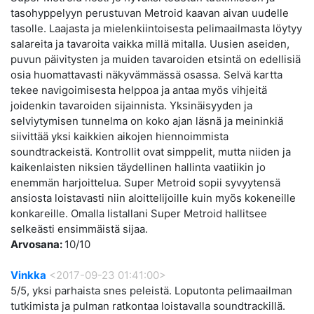
tasohyppelyyn perustuvan Metroid kaavan aivan uudelle
tasolle. Laajasta ja mielenkiintoisesta pelimaailmasta löytyy
salareita ja tavaroita vaikka millä mitalla. Uusien aseiden,
puvun päivitysten ja muiden tavaroiden etsintä on edellisiä
osia huomattavasti näkyvämmässä osassa. Selvä kartta
tekee navigoimisesta helppoa ja antaa myös vihjeitä
joidenkin tavaroiden sijainnista. Yksinäisyyden ja
selviytymisen tunnelma on koko ajan läsnä ja meininkiä
siivittää yksi kaikkien aikojen hiennoimmista
soundtrackeistä. Kontrollit ovat simppelit, mutta niiden ja
kaikenlaisten niksien täydellinen hallinta vaatiikin jo
enemmän harjoittelua. Super Metroid sopii syvyytensä
ansiosta loistavasti niin aloittelijoille kuin myös kokeneille
konkareille. Omalla listallani Super Metroid hallitsee
selkeästi ensimmäistä sijaa.
Arvosana:
10/10
Vinkka
<2017-09-23 01:41:00>
5/5, yksi parhaista snes peleistä. Loputonta pelimaailman
tutkimista ja pulman ratkontaa loistavalla soundtrackillä.