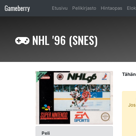
Gameberry
Etusivu
Pelikirjasto
Hintaopas
Elok
NHL '96 (SNES)
Tähän 
Jos
Peli