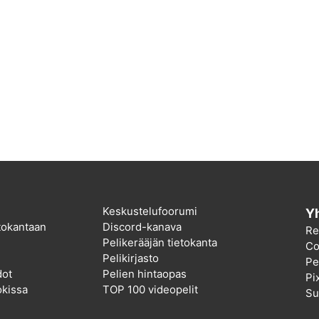
Keskustelufoorumi
Yh
etokantaan
Discord-kanava
Re
Pelikerääjän tietokanta
Co
Pelikirjasto
Pel
dot
Pelien hintaopas
Pi
kissa
TOP 100 videopelit
Su