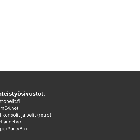
teistyösivustot:
tropelit.fi
m64.net
ikonsolit ja pelit (retro)
xLauncher
perPartyBox