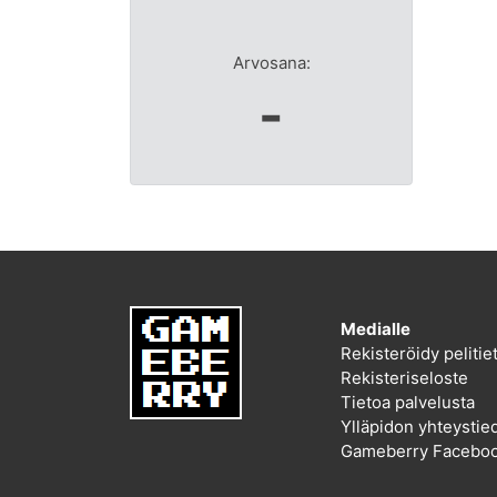
Arvosana:
-
Medialle
Rekisteröidy peliti
Rekisteriseloste
Tietoa palvelusta
Ylläpidon yhteystie
Gameberry Faceboo