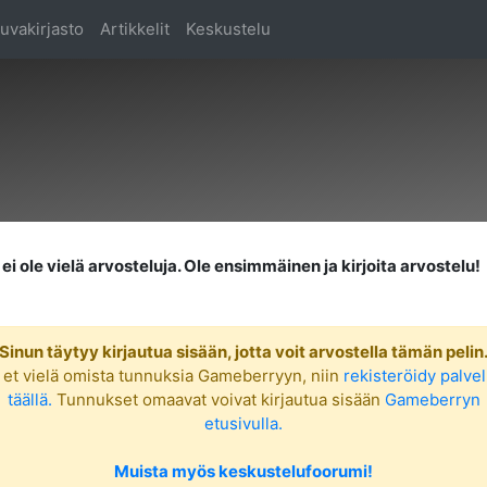
uvakirjasto
Artikkelit
Keskustelu
ei ole vielä arvosteluja. Ole ensimmäinen ja kirjoita arvostelu!
Sinun täytyy kirjautua sisään, jotta voit arvostella tämän pelin
 et vielä omista tunnuksia Gameberryyn, niin
rekisteröidy palve
täällä.
Tunnukset omaavat voivat kirjautua sisään
Gameberryn
etusivulla.
Muista myös keskustelufoorumi!