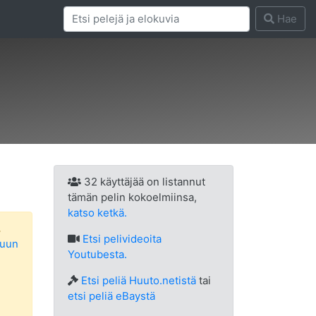
Hae
32 käyttäjää on listannut
tämän pelin kokoelmiinsa,
katso ketkä.
.
Etsi
pelivideoita
luun
Youtubesta.
Etsi peliä Huuto.netistä
tai
etsi peliä eBaystä