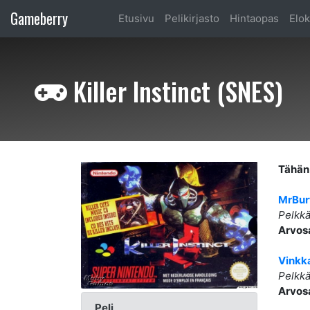
Gameberry
Etusivu
Pelikirjasto
Hintaopas
Elok
Killer Instinct (SNES)
Tähän 
MrBur
Pelkkä
Arvos
Vinkk
Pelkkä
Arvos
Peli