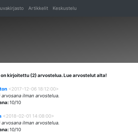
uvakirjasto
Artikkelit
Keskustelu
on kirjoitettu (2) arvostelua. Lue arvostelut alta!
ton
<2017-12-06 18:12:00>
 arvosana ilman arvostelua.
ana:
10/10
a
<2018-02-01 14:08:00>
 arvosana ilman arvostelua.
ana:
10/10