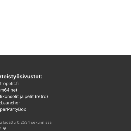
teistyösivustot:
tropelit.fi
m64.net
ikonsolit ja pelit (retro)
xLauncher
perPartyBox
vu ladattu 0.2534 sekunnissa.
2 ♥