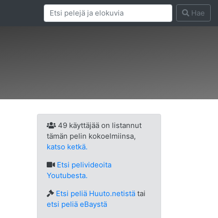
Hae
49 käyttäjää on listannut
tämän pelin kokoelmiinsa,
katso ketkä.
Etsi
pelivideoita
Youtubesta.
Etsi peliä Huuto.netistä
tai
etsi peliä eBaystä