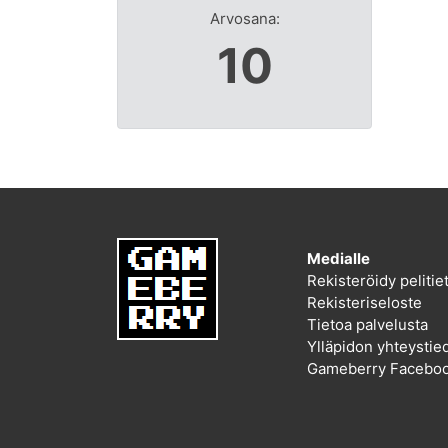
Arvosana:
10
Medialle
Rekisteröidy peliti
Rekisteriseloste
Tietoa palvelusta
Ylläpidon yhteystie
Gameberry Faceboo