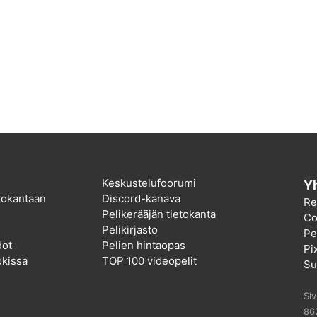
Keskustelufoorumi
Yh
etokantaan
Discord-kanava
Re
Pelikerääjän tietokanta
Co
Pelikirjasto
Pel
dot
Pelien hintaopas
Pi
kissa
TOP 100 videopelit
Su
Si
86