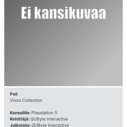
Peli
Visco Collection
Konsolille:
Playstation 5
Kehittäjä:
QUByte Interactive
Julkaisija:
QUByte Interactive