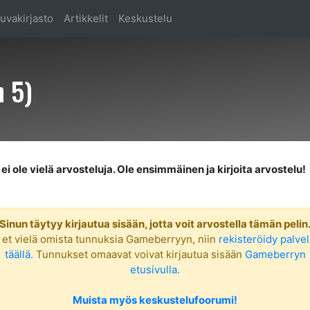
uvakirjasto
Artikkelit
Keskustelu
n 5)
ei ole vielä arvosteluja. Ole ensimmäinen ja kirjoita arvostelu!
Sinun täytyy kirjautua sisään, jotta voit arvostella tämän pelin
 et vielä omista tunnuksia Gameberryyn, niin
rekisteröidy palve
täällä.
Tunnukset omaavat voivat kirjautua sisään
Gameberryn
etusivulla.
Muista myös keskustelufoorumi!