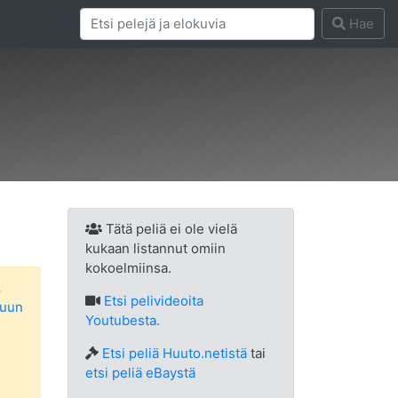
Hae
Tätä peliä ei ole vielä
kukaan listannut omiin
kokoelmiinsa.
.
Etsi
pelivideoita
luun
Youtubesta.
Etsi peliä Huuto.netistä
tai
etsi peliä eBaystä