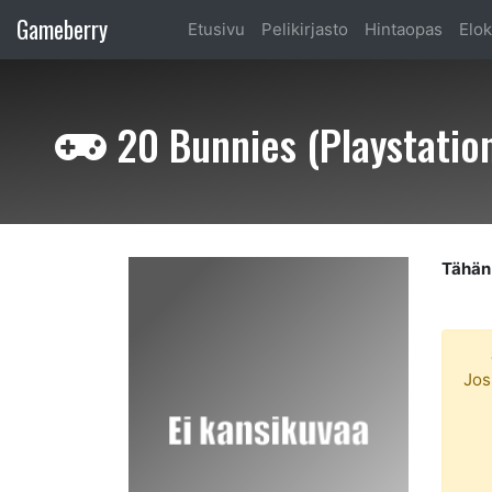
Gameberry
Etusivu
Pelikirjasto
Hintaopas
Elok
20 Bunnies (Playstatio
Tähän 
Jos