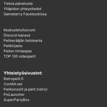
Tietoa palvelusta
Ylläpidon yhteystiedot
Gameberry Facebookissa
Keskustelufoorumi
Discord-kanava
Pelikerääjän tietokanta
Pelikirjasto
Pelien hintaopas
TOP 100 videopelit
Yhteistyösivustot:
Retropelit.fi
Com64.net
Pelikonsolit ja pelit (retro)
PixLauncher
SuperPartyBox