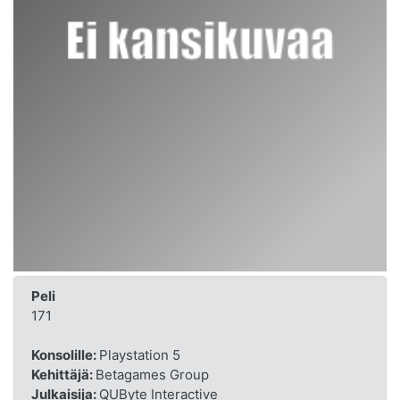
Peli
171
Konsolille:
Playstation 5
Kehittäjä:
Betagames Group
Julkaisija:
QUByte Interactive