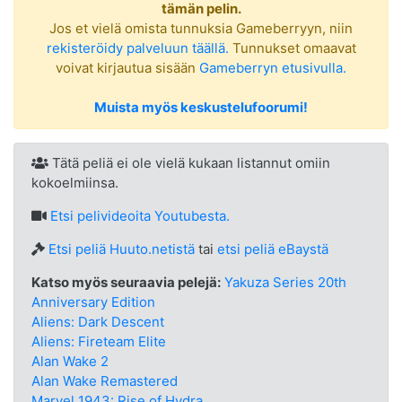
tämän pelin.
Jos et vielä omista tunnuksia Gameberryyn, niin
rekisteröidy palveluun täällä.
Tunnukset omaavat
voivat kirjautua sisään
Gameberryn etusivulla.
Muista myös keskustelufoorumi!
Tätä peliä ei ole vielä kukaan listannut omiin
kokoelmiinsa.
Etsi
pelivideoita Youtubesta.
Etsi peliä Huuto.netistä
tai
etsi peliä eBaystä
Katso myös seuraavia pelejä:
Yakuza Series 20th
Anniversary Edition
Aliens: Dark Descent
Aliens: Fireteam Elite
Alan Wake 2
Alan Wake Remastered
Marvel 1943: Rise of Hydra