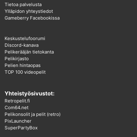
Tietoa palvelusta
Ylläpidon yhteystiedot
Gameberry Facebookissa
Keskustelufoorumi
Discord-kanava
Pelikerääjän tietokanta
Pelikirjasto
Pelien hintaopas
TOP 100 videopelit
Yhteistyösivustot:
Retropelit.fi
Com64.net
Pelikonsolit ja pelit (retro)
PixLauncher
SuperPartyBox