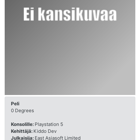
Peli
0 Degrees
Konsolille:
Playstation 5
Kehittäjä:
Kiddo Dev
Julkaisija:
East Asiasoft Limited