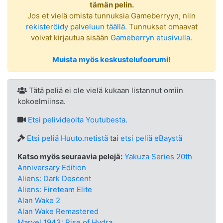
tämän pelin.
Jos et vielä omista tunnuksia Gameberryyn, niin
rekisteröidy palveluun täällä.
Tunnukset omaavat
voivat kirjautua sisään
Gameberryn etusivulla.
Muista myös keskustelufoorumi!
Tätä peliä ei ole vielä kukaan listannut omiin
kokoelmiinsa.
Etsi
pelivideoita Youtubesta.
Etsi peliä Huuto.netistä
tai
etsi peliä eBaystä
Katso myös seuraavia pelejä:
Yakuza Series 20th
Anniversary Edition
Aliens: Dark Descent
Aliens: Fireteam Elite
Alan Wake 2
Alan Wake Remastered
Marvel 1943: Rise of Hydra