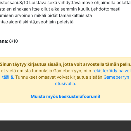
stossani.8/10 Loistava sekä viihdyttävä move ohjaimella pelatta
osta en ainakaan itse ollut aikaisemmin kuullut,ehdottomasti
umisen arvoinen mikäli pidät tämänkaltaisista
a,raideräiskintä,aseohjain peleistä.
ana:
8/10
Sinun täytyy kirjautua sisään, jotta voit arvostella tämän pelin
 et vielä omista tunnuksia Gameberryyn, niin
rekisteröidy palve
täällä.
Tunnukset omaavat voivat kirjautua sisään
Gameberryn
etusivulla.
Muista myös keskustelufoorumi!