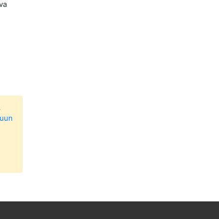
va
.
luun