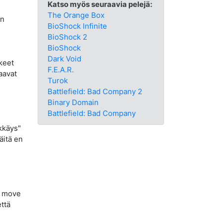
Katso myös seuraavia pelejä:
The Orange Box
an
BioShock Infinite
BioShock 2
BioShock
Dark Void
keet
F.E.A.R.
aavat
Turok
Battlefield: Bad Company 2
Binary Domain
Battlefield: Bad Company
kkäys"
äitä en
n move
että