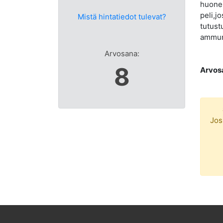
huonei
peli,j
Mistä hintatiedot tulevat?
tutust
ammunt
Arvosana:
8
Arvos
Jos