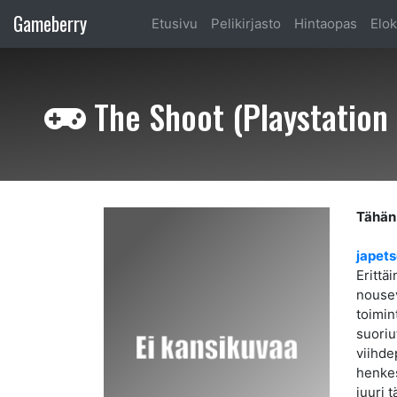
Gameberry
Etusivu
Pelikirjasto
Hintaopas
Elok
The Shoot (Playstation 
Tähän 
japet
Erittä
nousev
toimin
suoriu
viihde
henkes
juuri 