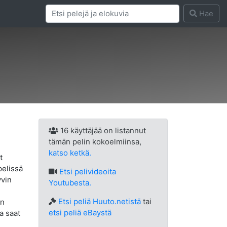
Hae
16 käyttäjää on listannut
tämän pelin kokoelmiinsa,
katso ketkä.
t
pelissä
Etsi
pelivideoita
yvin
Youtubesta.
Etsi peliä Huuto.netistä
tai
in
etsi peliä eBaystä
a saat