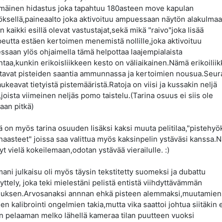
äinen hidastus joka tapahtuu 180asteen move kapulan
ksellä,paineaalto joka aktivoituu ampuessaan näytön alakulma
n kaikki esillä olevat vastustajat,sekä mikä "raivo"joka lisää
peutta estäen kertoimen menemistä nollille,joka aktivoituu
saan ylös ohjaimella tämä helpottaa laajempialaista
aa,kunkin erikoisliikkeen kesto on väliaikainen.Nämä erikoiliik
tavat pisteiden saantia ammunnassa ja kertoimien nousua.Seur
aukeavat tietyistä pistemääristä.Ratoja on viisi ja kussakin neljä
,joista viimeinen neljäs pomo taistelu.(Tarina osuus ei siis ole
aan pitkä)
ä on myös tarina osuuden lisäksi kaksi muuta pelitilaa,"pistehyö
haasteet" joissa saa valittua myös kaksinpelin ystäväsi kanssa.N
yt vielä kokeilemaan,odotan ystävää vierailulle. :)
ani julkaisu oli myös täysin tekstitetty suomeksi ja dubattu
yttely, joka teki mielestäni pelistä entistä viihdyttävämmän
uksen.Arvosanaksi annnan ehkä pisteen alemmaksi,muutamie
en kalibrointi ongelmien takia,mutta vika saattoi johtua siitäkin 
n pelaaman melko lähellä kameraa tilan puutteen vuoksi