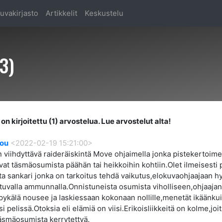
uvakirjasto
Artikkelit
Keskustelu
3)
on kirjoitettu (1) arvostelua. Lue arvostelut alta!
sou
<2022-02-19 15:21:00>
in viihdyttävä raideräiskintä Move ohjaimella jonka pistekertoime
at täsmäosumista päähän tai heikkoihin kohtiin.Olet ilmeisesti 
ta sankari jonka on tarkoitus tehdä vaikutus,elokuvaohjaajaan h
tuvalla ammunnalla.Onnistuneista osumista viholliseen,ohjaajan
pykälä nousee ja laskiessaan kokonaan nollille,menetät ikäänku
i pelissä.Otoksia eli elämiä on viisi.Erikoisliikkeitä on kolme,joit
täsmäosumista kerrytettyä.