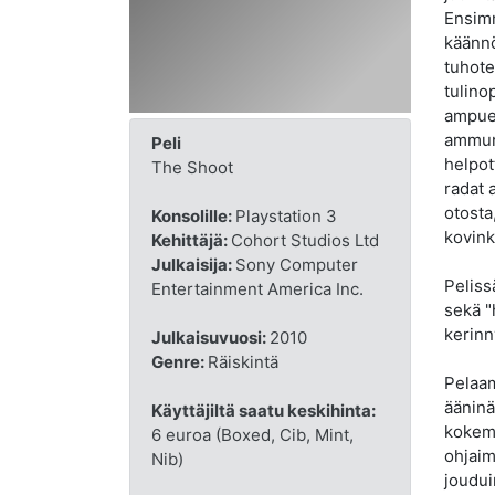
Ensimm
käännö
tuhote
tulino
ampues
ammunt
Peli
helpot
The Shoot
radat 
otosta
Konsolille:
Playstation 3
kovink
Kehittäjä:
Cohort Studios Ltd
Julkaisija:
Sony Computer
Peliss
Entertainment America Inc.
sekä "
kerinn
Julkaisuvuosi:
2010
Genre:
Räiskintä
Pelaam
ääninä
Käyttäjiltä saatu keskihinta:
kokem
6 euroa (Boxed, Cib, Mint,
ohjaim
Nib)
joudui