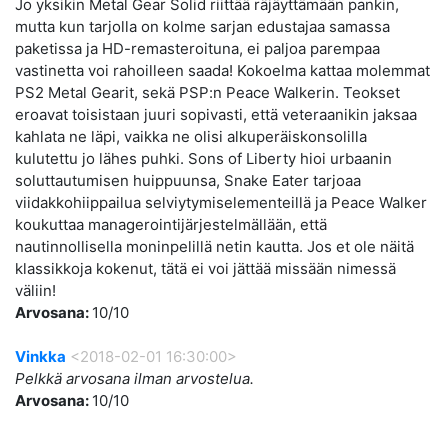
Jo yksikin Metal Gear Solid riittää räjäyttämään pankin,
mutta kun tarjolla on kolme sarjan edustajaa samassa
paketissa ja HD-remasteroituna, ei paljoa parempaa
vastinetta voi rahoilleen saada! Kokoelma kattaa molemmat
PS2 Metal Gearit, sekä PSP:n Peace Walkerin. Teokset
eroavat toisistaan juuri sopivasti, että veteraanikin jaksaa
kahlata ne läpi, vaikka ne olisi alkuperäiskonsolilla
kulutettu jo lähes puhki. Sons of Liberty hioi urbaanin
soluttautumisen huippuunsa, Snake Eater tarjoaa
viidakkohiippailua selviytymiselementeillä ja Peace Walker
koukuttaa managerointijärjestelmällään, että
nautinnollisella moninpelillä netin kautta. Jos et ole näitä
klassikkoja kokenut, tätä ei voi jättää missään nimessä
väliin!
Arvosana:
10/10
Vinkka
<2018-02-01 16:30:00>
Pelkkä arvosana ilman arvostelua.
Arvosana:
10/10