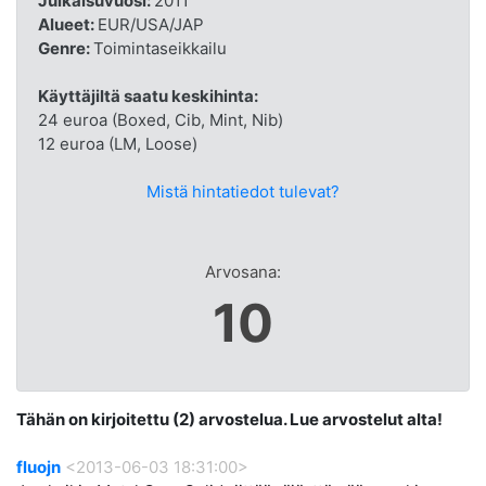
Julkaisuvuosi:
2011
Alueet:
EUR/USA/JAP
Genre:
Toimintaseikkailu
Käyttäjiltä saatu keskihinta:
24 euroa (Boxed, Cib, Mint, Nib)
12 euroa (LM, Loose)
Mistä hintatiedot tulevat?
Arvosana:
10
Tähän on kirjoitettu (2) arvostelua. Lue arvostelut alta!
fluojn
<2013-06-03 18:31:00>