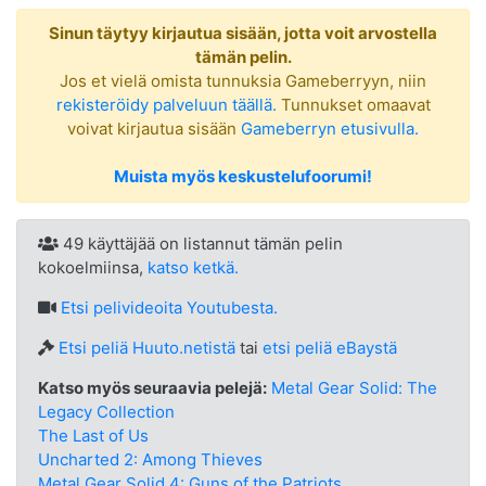
Sinun täytyy kirjautua sisään, jotta voit arvostella
tämän pelin.
Jos et vielä omista tunnuksia Gameberryyn, niin
rekisteröidy palveluun täällä.
Tunnukset omaavat
voivat kirjautua sisään
Gameberryn etusivulla.
Muista myös keskustelufoorumi!
49 käyttäjää on listannut tämän pelin
kokoelmiinsa,
katso ketkä.
Etsi
pelivideoita Youtubesta.
Etsi peliä Huuto.netistä
tai
etsi peliä eBaystä
Katso myös seuraavia pelejä:
Metal Gear Solid: The
Legacy Collection
The Last of Us
Uncharted 2: Among Thieves
Metal Gear Solid 4: Guns of the Patriots