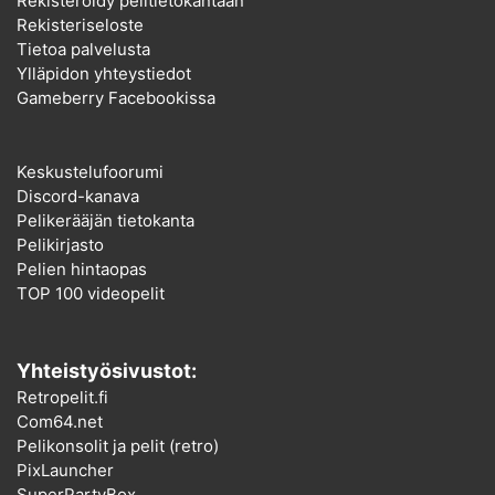
Rekisteröidy pelitietokantaan
Rekisteriseloste
Tietoa palvelusta
Ylläpidon yhteystiedot
Gameberry Facebookissa
Keskustelufoorumi
Discord-kanava
Pelikerääjän tietokanta
Pelikirjasto
Pelien hintaopas
TOP 100 videopelit
Yhteistyösivustot:
Retropelit.fi
Com64.net
Pelikonsolit ja pelit (retro)
PixLauncher
SuperPartyBox