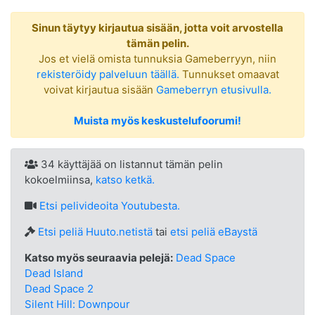
Sinun täytyy kirjautua sisään, jotta voit arvostella
tämän pelin.
Jos et vielä omista tunnuksia Gameberryyn, niin
rekisteröidy palveluun täällä.
Tunnukset omaavat
voivat kirjautua sisään
Gameberryn etusivulla.
Muista myös keskustelufoorumi!
34 käyttäjää on listannut tämän pelin
kokoelmiinsa,
katso ketkä.
Etsi
pelivideoita Youtubesta.
Etsi peliä Huuto.netistä
tai
etsi peliä eBaystä
Katso myös seuraavia pelejä:
Dead Space
Dead Island
Dead Space 2
Silent Hill: Downpour