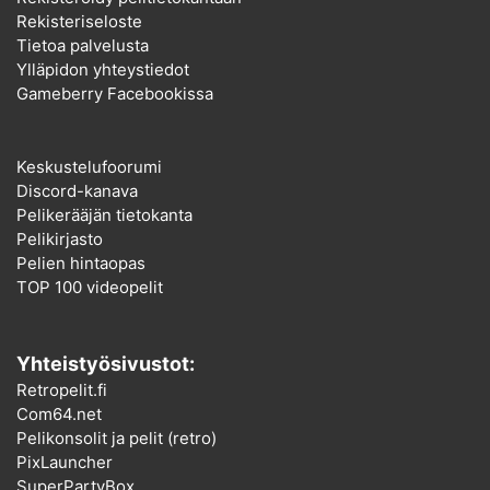
Rekisteriseloste
Tietoa palvelusta
Ylläpidon yhteystiedot
Gameberry Facebookissa
Keskustelufoorumi
Discord-kanava
Pelikerääjän tietokanta
Pelikirjasto
Pelien hintaopas
TOP 100 videopelit
Yhteistyösivustot:
Retropelit.fi
Com64.net
Pelikonsolit ja pelit (retro)
PixLauncher
SuperPartyBox