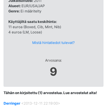
Julkaisuvuosi:
2011
Alueet:
EUR/USA/JAP
Genre:
Ei määritelty
Käyttäjiltä saatu keskihinta:
11 euroa (Boxed, Cib, Mint, Nib)
4 euroa (LM, Loose)
Mistä hintatiedot tulevat?
Arvosana:
9
Tähän on kirjoitettu (1) arvostelua. Lue arvostelut alta!
Derringer
<2013-12-11 22:19:00>