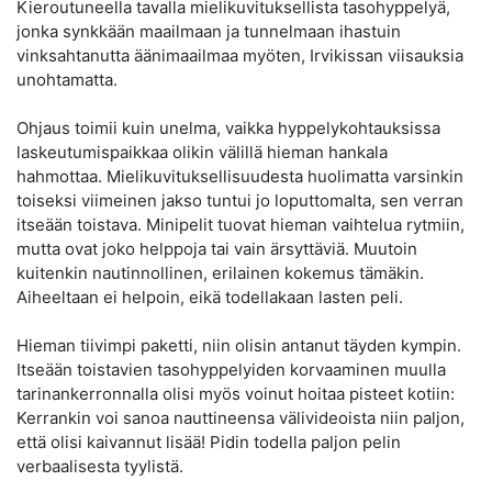
Kieroutuneella tavalla mielikuvituksellista tasohyppelyä,
jonka synkkään maailmaan ja tunnelmaan ihastuin
vinksahtanutta äänimaailmaa myöten, Irvikissan viisauksia
unohtamatta.
Ohjaus toimii kuin unelma, vaikka hyppelykohtauksissa
laskeutumispaikkaa olikin välillä hieman hankala
hahmottaa. Mielikuvituksellisuudesta huolimatta varsinkin
toiseksi viimeinen jakso tuntui jo loputtomalta, sen verran
itseään toistava. Minipelit tuovat hieman vaihtelua rytmiin,
mutta ovat joko helppoja tai vain ärsyttäviä. Muutoin
kuitenkin nautinnollinen, erilainen kokemus tämäkin.
Aiheeltaan ei helpoin, eikä todellakaan lasten peli.
Hieman tiivimpi paketti, niin olisin antanut täyden kympin.
Itseään toistavien tasohyppelyiden korvaaminen muulla
tarinankerronnalla olisi myös voinut hoitaa pisteet kotiin:
Kerrankin voi sanoa nauttineensa välivideoista niin paljon,
että olisi kaivannut lisää! Pidin todella paljon pelin
verbaalisesta tyylistä.