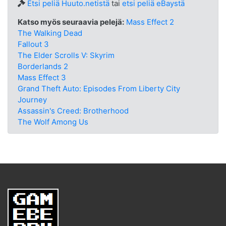
Etsi peliä Huuto.netistä
tai
etsi peliä eBaystä
Katso myös seuraavia pelejä:
Mass Effect 2
The Walking Dead
Fallout 3
The Elder Scrolls V: Skyrim
Borderlands 2
Mass Effect 3
Grand Theft Auto: Episodes From Liberty City
Journey
Assassin's Creed: Brotherhood
The Wolf Among Us