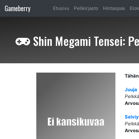
Gameberry
Etusivu
Pelikirjasto
Hintaopas
Elok
Shin Megami Tensei: Per
Tähän 
Juuja
Pelkkä
Arvos
Selviy
Pelkkä
Arvos