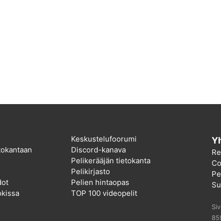
Keskustelufoorumi
Yh
etokantaan
Discord-kanava
Re
Pelikerääjän tietokanta
Co
Pelikirjasto
Pel
dot
Pelien hintaopas
Su
kissa
TOP 100 videopelit
Si
85