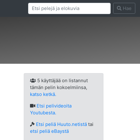
Hae
5 käyttäjää on listannut
tämän pelin kokoelmiinsa,
katso ketkä.
Etsi
pelivideoita
Youtubesta.
Etsi peliä Huuto.netistä
tai
etsi peliä eBaystä