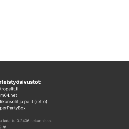
teistyösivustot:
tropelit.fi
m64.net
ikonsolit ja pelit (retro)
perPartyBox
vu ladattu 0.2406 sekunnissa.
9 ♥