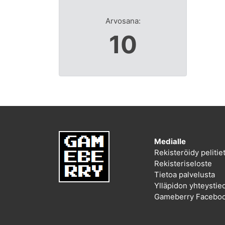
Arvosana:
10
Medialle
Rekisteröidy peliti
Rekisteriseloste
Tietoa palvelusta
Ylläpidon yhteystie
Gameberry Faceboo