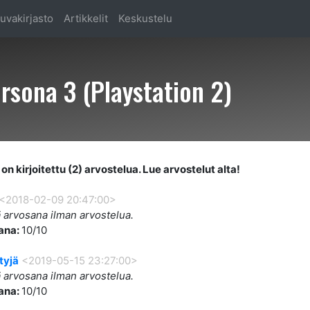
uvakirjasto
Artikkelit
Keskustelu
sona 3 (Playstation 2)
on kirjoitettu (2) arvostelua. Lue arvostelut alta!
<2018-02-09 20:47:00>
 arvosana ilman arvostelua.
ana:
10/10
tyjä
<2019-05-15 23:27:00>
 arvosana ilman arvostelua.
ana:
10/10