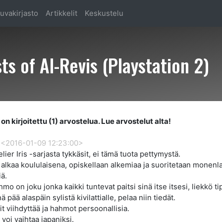
uvakirjasto
Artikkelit
Keskustelu
 of Al-Revis (Playstation 2)
on kirjoitettu (1) arvostelua. Lue arvostelut alta!
<2016-01-09 12:23:00>
elier Iris -sarjasta tykkäsit, ei tämä tuota pettymystä.
 alkaa koululaisena, opiskellaan alkemiaa ja suoritetaan monenla
iä.
mo on joku jonka kaikki tuntevat paitsi sinä itse itsesi, liekkö t
 pää alaspäin sylistä kivilattialle, pelaa niin tiedät.
it viihdyttää ja hahmot persoonallisia.
 voi vaihtaa japaniksi.