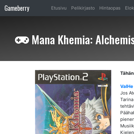
Gameberry
Etusivu
Pelikirjasto
Hintaopas
Elok
Mana Khemia: Alchemists
Tähän 
ValHe
Jos At
Tarina
tehtäv
Päähah
pienenä
Musiik
Kielen