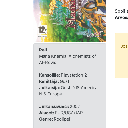
Sopii 
Arvos
Jos
Peli
Mana Khemia: Alchemists of
Al-Revis
Konsolille:
Playstation 2
Kehittäjä:
Gust
Julkaisija:
Gust, NIS America,
NIS Europe
Julkaisuvuosi:
2007
Alueet:
EUR/USA/JAP
Genre:
Roolipeli