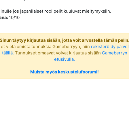
sinulle jos japanilaiset roolipelit kuuluvat mieltymyksiin.
ana:
10/10
Sinun täytyy kirjautua sisään, jotta voit arvostella tämän pelin
 et vielä omista tunnuksia Gameberryyn, niin
rekisteröidy palve
täällä.
Tunnukset omaavat voivat kirjautua sisään
Gameberryn
etusivulla.
Muista myös keskustelufoorumi!