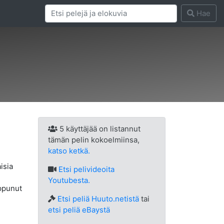
Hae
5 käyttäjää on listannut
tämän pelin kokoelmiinsa,
katso ketkä.
isia
Etsi
pelivideoita
Youtubesta.
ippunut
Etsi peliä Huuto.netistä
tai
etsi peliä eBaystä