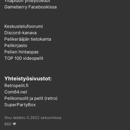
Ylläpidon yhteystiedot
Gameberry Facebookissa
Keskustelufoorumi
Discord-kanava
Pelikerääjän tietokanta
Pelikirjasto
Pelien hintaopas
TOP 100 videopelit
Yhteistyösivustot:
Retropelit.fi
Com64.net
Pelikonsolit ja pelit (retro)
SuperPartyBox
Sivu ladattu 0.2622 sekunnissa.
860 ♥