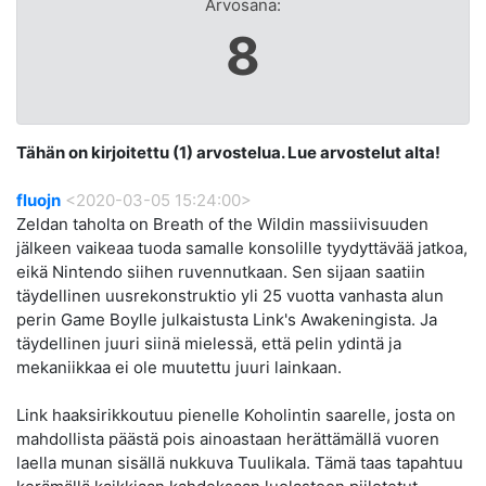
Arvosana:
8
Tähän on kirjoitettu (1) arvostelua. Lue arvostelut alta!
fluojn
<2020-03-05 15:24:00>
Zeldan taholta on Breath of the Wildin massiivisuuden
jälkeen vaikeaa tuoda samalle konsolille tyydyttävää jatkoa,
eikä Nintendo siihen ruvennutkaan. Sen sijaan saatiin
täydellinen uusrekonstruktio yli 25 vuotta vanhasta alun
perin Game Boylle julkaistusta Link's Awakeningista. Ja
täydellinen juuri siinä mielessä, että pelin ydintä ja
mekaniikkaa ei ole muutettu juuri lainkaan.
Link haaksirikkoutuu pienelle Koholintin saarelle, josta on
mahdollista päästä pois ainoastaan herättämällä vuoren
laella munan sisällä nukkuva Tuulikala. Tämä taas tapahtuu