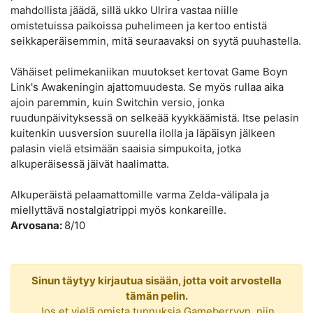
mahdollista jäädä, sillä ukko Ulrira vastaa niille
omistetuissa paikoissa puhelimeen ja kertoo entistä
seikkaperäisemmin, mitä seuraavaksi on syytä puuhastella.
Vähäiset pelimekaniikan muutokset kertovat Game Boyn
Link's Awakeningin ajattomuudesta. Se myös rullaa aika
ajoin paremmin, kuin Switchin versio, jonka
ruudunpäivityksessä on selkeää kyykkäämistä. Itse pelasin
kuitenkin uusversion suurella ilolla ja läpäisyn jälkeen
palasin vielä etsimään saaisia simpukoita, jotka
alkuperäisessä jäivät haalimatta.
Alkuperäistä pelaamattomille varma Zelda-välipala ja
miellyttävä nostalgiatrippi myös konkareille.
Arvosana:
8/10
Sinun täytyy kirjautua sisään, jotta voit arvostella
tämän pelin.
Jos et vielä omista tunnuksia Gameberryyn, niin