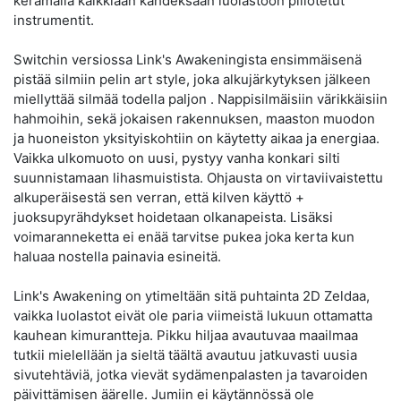
kerämällä kaikkiaan kahdeksaan luolastoon piilotetut
instrumentit.
Switchin versiossa Link's Awakeningista ensimmäisenä
pistää silmiin pelin art style, joka alkujärkytyksen jälkeen
miellyttää silmää todella paljon . Nappisilmäisiin värikkäisiin
hahmoihin, sekä jokaisen rakennuksen, maaston muodon
ja huoneiston yksityiskohtiin on käytetty aikaa ja energiaa.
Vaikka ulkomuoto on uusi, pystyy vanha konkari silti
suunnistamaan lihasmuistista. Ohjausta on virtaviivaistettu
alkuperäisestä sen verran, että kilven käyttö +
juoksupyrähdykset hoidetaan olkanapeista. Lisäksi
voimaranneketta ei enää tarvitse pukea joka kerta kun
haluaa nostella painavia esineitä.
Link's Awakening on ytimeltään sitä puhtainta 2D Zeldaa,
vaikka luolastot eivät ole paria viimeistä lukuun ottamatta
kauhean kimurantteja. Pikku hiljaa avautuvaa maailmaa
tutkii mielellään ja sieltä täältä avautuu jatkuvasti uusia
sivutehtäviä, jotka vievät sydämenpalasten ja tavaroiden
päivittämisen äärelle. Jumiin ei käytännössä ole