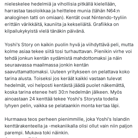
nieleskelee hedelmiä ja vihollisia pitkällä kielellään,
harrastaa tasoloikkaa ja heittelee munia (tähän N64:n
analoginen tatti on omiaan). Kentät ovat Nintendo-tyyliin
erittäin värikkäitä, kauniita ja kekseliäitä. Grafiikka on
kilpailukykyistä vielä tänäkin päivänä.
Yoshi's Story on kaikin puolin hyvä ja viihdyttävä peli, mutta
kolme asiaa tekee siitä tosi turhauttavan. Pienikin virhe voi
tehdä jonkun kentän sydämistä mahdottomaksi ja näin
seuraavassa maailmassa jonkin kentän
saavuttamattomaksi. Uuteen yritykseen on pelattava koko
tarina alusta. Toiseksi jos keräät kaikki vastaan tulevat
hedelmät, voi helposti kentästä jäädä puolet näkemättä,
koska tarina etenee heti 30:n hedelmän jälkeen. Myös
ainoastaan 24 kenttää tekee Yoshi's Storysta todella
lyhyen pelin, vaikka se pelataankin monta kertaa läpi.
Hurmaava teos perheen pienimmille, joka Yoshi's Islandin
kenttärakenteella ja -mekaniikalla olisi ollut vain niin paljon
parempi. Mukava toki näinkin.