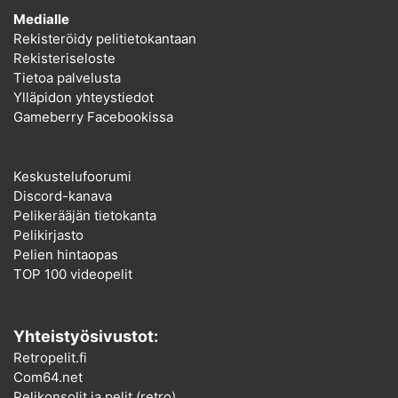
Medialle
Rekisteröidy pelitietokantaan
Rekisteriseloste
Tietoa palvelusta
Ylläpidon yhteystiedot
Gameberry Facebookissa
Keskustelufoorumi
Discord-kanava
Pelikerääjän tietokanta
Pelikirjasto
Pelien hintaopas
TOP 100 videopelit
Yhteistyösivustot:
Retropelit.fi
Com64.net
Pelikonsolit ja pelit (retro)