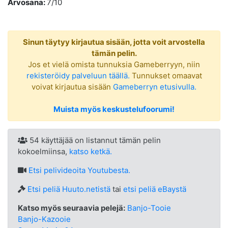
Arvosana:
7/10
Sinun täytyy kirjautua sisään, jotta voit arvostella
tämän pelin.
Jos et vielä omista tunnuksia Gameberryyn, niin
rekisteröidy palveluun täällä.
Tunnukset omaavat
voivat kirjautua sisään
Gameberryn etusivulla.
Muista myös keskustelufoorumi!
54 käyttäjää on listannut tämän pelin
kokoelmiinsa,
katso ketkä.
Etsi
pelivideoita Youtubesta.
Etsi peliä Huuto.netistä
tai
etsi peliä eBaystä
Katso myös seuraavia pelejä:
Banjo-Tooie
Banjo-Kazooie