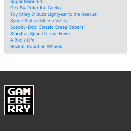
Super Mario 64
Gex 64: Enter the Gecko
Toy Story 2: Buzz Lightyear to the Rescue
Space Station Silicon Valley
Scooby-Doo! Classic Creep Capers
Starshot: Space Circus Fever
A Bug's Life
Rocket: Robot on Wheels