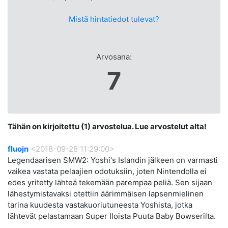
Mistä hintatiedot tulevat?
Arvosana:
7
Tähän on kirjoitettu (1) arvostelua. Lue arvostelut alta!
fluojn
<2018-09-28 11:29:00>
Legendaarisen SMW2: Yoshi's Islandin jälkeen on varmasti
vaikea vastata pelaajien odotuksiin, joten Nintendolla ei
edes yritetty lähteä tekemään parempaa peliä. Sen sijaan
lähestymistavaksi otettiin äärimmäisen lapsenmielinen
tarina kuudesta vastakuoriutuneesta Yoshista, jotka
lähtevät pelastamaan Super Iloista Puuta Baby Bowserilta.