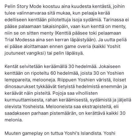
Pelin Story Mode koostuu aina kuudesta kentästä, joihin
tulee valinnanvaraa sitä mukaa, kun pelaaja kerää
edelliseen kenttään piilotettuja isoja sydämiä. Tarinassa ei
pääse palaamaan takaisinpäin, vaan kun kenttä on menty,
niin se on sitten menty (Kenttiä pääsee toki pelaamaan
Trial Modessa aina sen kerran läpäistyään). Ja uutta peliä
ei pääse aloittamaan ennen game overia (kaikki Yoshit
joutuneet vangiksi) tai pelin läpäisyä.
Kentät selvitetään keräämällä 30 hedelmää. Jokaiseen
kenttään on ripoteltu 60 hedelmää, joista 30 on Yoshien
lemppareita, melooneja. Riippuen Yoshien väristä, iloiset
dinosaurukset tykkäävät tietyistä hedelmistä enemmän ja
keräävät näin pisteitä. Pojoja saa vihollisten
kurmuuttamisesta, rahan keräämisestä, sydämistä ja jäljellä
olevista Yosheista. Melooneista saa ekstrapisteitä, eli
saadakseen parhaan pistemäärän, on kerättävä kaikki 30
melonia.
Muuten gameplay on tuttua Yoshi's Islandista. Yoshi