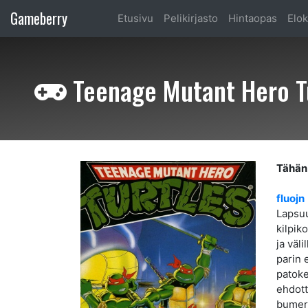
Gameberry
Etusivu
Pelikirjasto
Hintaopas
Elok
Teenage Mutant Hero Tu
Tähän 
fluojn
Lapsuu
kilpik
ja väl
parin 
patoke
ehdott
bumera