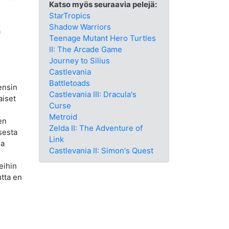
Katso myös seuraavia pelejä:
StarTropics
Shadow Warriors
ä
Teenage Mutant Hero Turtles
II: The Arcade Game
Journey to Silius
Castlevania
Battletoads
ensin
Castlevania III: Dracula's
aiset
Curse
Metroid
en
Zelda II: The Adventure of
sesta
Link
ia
Castlevania II: Simon's Quest
eihin
utta en