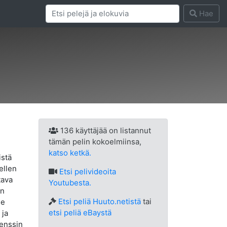
Hae
136 käyttäjää on listannut
tämän pelin kokoelmiinsa,
katso ketkä.
istä
ellen
Etsi
pelivideoita
tava
Youtubesta.
en
Etsi peliä Huuto.netistä
tai
ee
etsi peliä eBaystä
 ja
senssin