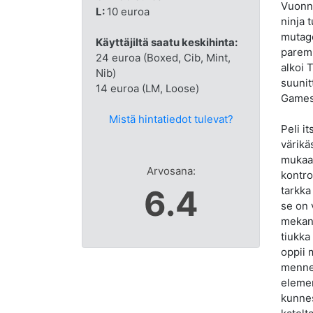
Vuonna
L:
10 euroa
ninja 
mutage
Käyttäjiltä saatu keskihinta:
paremm
24 euroa (Boxed, Cib, Mint,
alkoi 
Nib)
suunit
14 euroa (LM, Loose)
Gamesi
Mistä hintatiedot tulevat?
Peli i
värikä
mukaan
Arvosana:
kontro
6.4
tarkka
se on 
mekani
tiukka
oppii 
mennes
elemen
kunnes