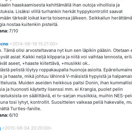
iaalin haaskaamisesta kehittämällä ihan outoja vihollisia ja
tuksia. Lisäksi vlillä turhankin herkät hyppykontrollit saavat
ään tärkeät loikat kerta toisensa jälkeen. Seikkailun herättäm
gia nostaa kuitenkin pisteitä.
ana:
7/10
ecno
<2014-06-19 15:21:00>
n. Tämä olisi arvosteltavana nyt kun sen läpikin pääsin. Otetaan 
yvät asiat: Kaikki neljä kilpparia ja niitä voi vaihtaa lennosta, eril
ävät aseet, +haaste kiitettävä, +musiikki ok..
tästä pelistä löytyy roppakaupalla huonoja asioita. Epäreilumain
s ja haaste, mikä johtuu lähinnä V-mäisistä hypyistä ja halpamai
ttelusta. Muiden aseiden heikkous paitsi Donin, ihan kummallis
isia ja huonosti käytetty lisenssi mm. ei Krangia, puolet pelin
stuksista on säälittäviä, ei tv-sarjan musiikkia, muihin NES-pel
tuna tosi lyhyt, kontrollit. Suosittelen vaikeaa peliä hakevalle, m
mättä Turtles-fanille.
ana:
6/10
q
<2015-08-04 20:20:00>