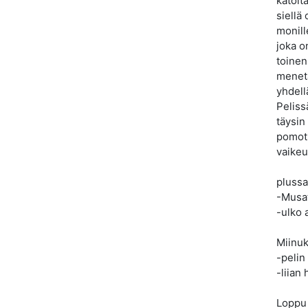
katolt
siellä
monill
joka o
toinen
menetä
yhdell
Peliss
täysin
pomot 
vaikeu
plussa
-Musat
-ulko 
Miinuk
-pelin
-liian
Loppu 