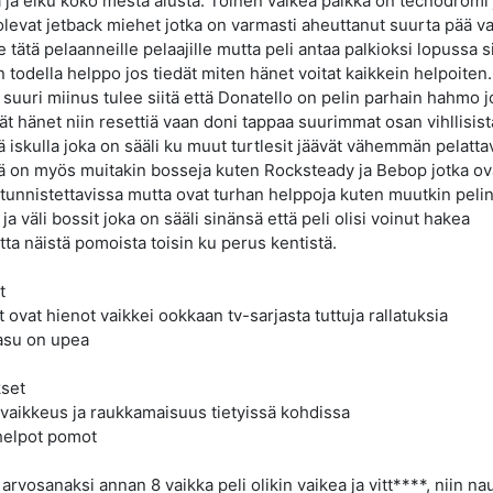
a ja eiku koko mesta alusta. Toinen vaikea paikka on tecnodromi 
 olevat jetback miehet jotka on varmasti aheuttanut suurta pää v
e tätä pelaanneille pelaajille mutta peli antaa palkioksi lopussa s
n todella helppo jos tiedät miten hänet voitat kaikkein helpoiten
 suuri miinus tulee siitä että Donatello on pelin parhain hahmo j
t hänet niin resettiä vaan doni tappaa suurimmat osan vihllisist
ä iskulla joka on sääli ku muut turtlesit jäävät vähemmän pelattav
ä on myös muitakin bosseja kuten Rocksteady ja Bebop jotka ov
 tunnistettavissa mutta ovat turhan helppoja kuten muutkin peli
ja väli bossit joka on sääli sinänsä että peli olisi voinut hakea
tta näistä pomoista toisin ku perus kentistä.
t
 ovat hienot vaikkei ookkaan tv-sarjasta tuttuja rallatuksia
asu on upea
set
 vaikkeus ja raukkamaisuus tietyissä kohdissa
 helpot pomot
arvosanaksi annan 8 vaikka peli olikin vaikea ja vitt****, niin na