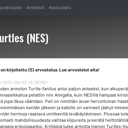
uvakirjasto
Artikkelit
Keskustelu
rtles (NES)
on kirjoitettu (5) arvostelua. Lue arvostelut alta!
<2012-09-03 14:28:00>
den armoton Turtle-fanitus antoi paljon anteeksi, kun alkuperä
onnaseikkailua pelattiin niin Amigalla, kuin NESillä hampaat kirist
illä jopa itkua vääntäen. Peli on nimittäin aivan hervottoman haas
ensimmäisen kentän jälkeen ja kaikille on varmasti jäänyt miele
ntän hermoja raastava uintikenttä leväkäytävineen. Plussaa tul
omasti mahdollisuudesta vaihtaa kilpureita ja kerätä heittotähtiä
ngeja erikoisaseiksi. Kritiikkiä tulee armotta hienon Turtles-li