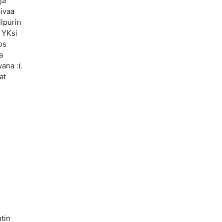
ja
aivaa
ilpurin
. YKsi
os
a
ana :(.
at
n
utin