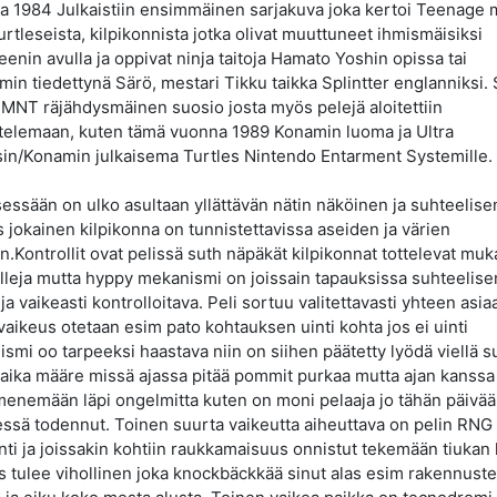
 1984 Julkaistiin ensimmäinen sarjakuva joka kertoi Teenage 
turtleseista, kilpikonnista jotka olivat muuttuneet ihmismäisiksi
enin avulla ja oppivat ninja taitoja Hamato Yoshin opissa tai
in tiedettynä Särö, mestari Tikku taikka Splintter englanniksi. S
TMNT räjähdysmäinen suosio josta myös pelejä aloitettiin
telemaan, kuten tämä vuonna 1989 Konamin luoma ja Ultra
n/Konamin julkaisema Turtles Nintendo Entarment Systemille.
tsessään on ulko asultaan yllättävän nätin näköinen ja suhteelise
s jokainen kilpikonna on tunnistettavissa aseiden ja värien
.Kontrollit ovat pelissä suth näpäkät kilpikonnat tottelevat muk
lleja mutta hyppy mekanismi on joissain tapauksissa suhteelise
 ja vaikeasti kontrolloitava. Peli sortuu valitettavasti yhteen asia
vaikeus otetaan esim pato kohtauksen uinti kohta jos ei uinti
smi oo tarpeeksi haastava niin on siihen päätetty lyödä viellä s
 aika määre missä ajassa pitää pommit purkaa mutta ajan kanss
menemään läpi ongelmitta kuten on moni pelaaja jo tähän päivä
sä todennut. Toinen suurta vaikeutta aiheuttava on pelin RNG
ti ja joissakin kohtiin raukkamaisuus onnistut tekemään tiukan
 tulee vihollinen joka knockbäckkää sinut alas esim rakennust