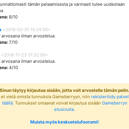
suunnattomasti tämän pelaamisesta ja varmasti tulee uudestaan
ua
ana:
8/10
a
<2018-02-01 15:24:00>
 arvosana ilman arvostelua.
ana:
7/10
<2018-11-23 17:32:00>
 arvosana ilman arvostelua.
ana:
4/10
Sinun täytyy kirjautua sisään, jotta voit arvostella tämän pelin
 et vielä omista tunnuksia Gameberryyn, niin
rekisteröidy palve
täällä.
Tunnukset omaavat voivat kirjautua sisään
Gameberryn
etusivulla.
Muista myös keskustelufoorumi!