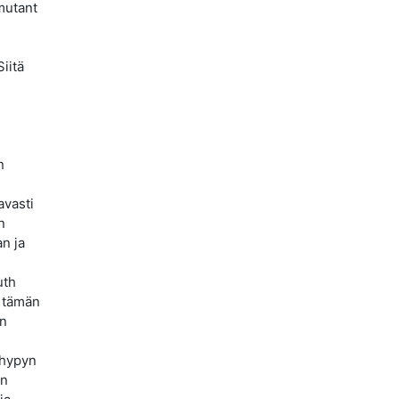
mutant
iitä
n
avasti
n
an ja
uth
a tämän
än
 hypyn
en