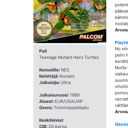
potent
päävas
kämmim
nostal
Arvos
Playt
No nii
Peli
pelin h
Teenage Mutant Hero Turtles
kerätt
Mutta 
Konsolille:
NES
vaikeu
Kehittäjä:
Konami
suunni
Julkaisija:
Ultra
viholl
pomova
Julkaisuvuosi:
1989
verrat
Alueet:
EUR/USA/JAP
välttä
Genre:
Toimintaseikkailu
Arvos
Keskihinnat
Qace
CIB:
30 euroa