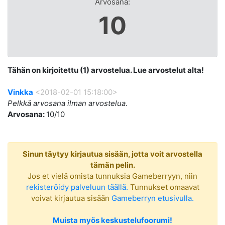
Arvosana:
10
Tähän on kirjoitettu (1) arvostelua. Lue arvostelut alta!
Vinkka
<2018-02-01 15:18:00>
Pelkkä arvosana ilman arvostelua.
Arvosana:
10/10
Sinun täytyy kirjautua sisään, jotta voit arvostella
tämän pelin.
Jos et vielä omista tunnuksia Gameberryyn, niin
rekisteröidy palveluun täällä.
Tunnukset omaavat
voivat kirjautua sisään
Gameberryn etusivulla.
Muista myös keskustelufoorumi!