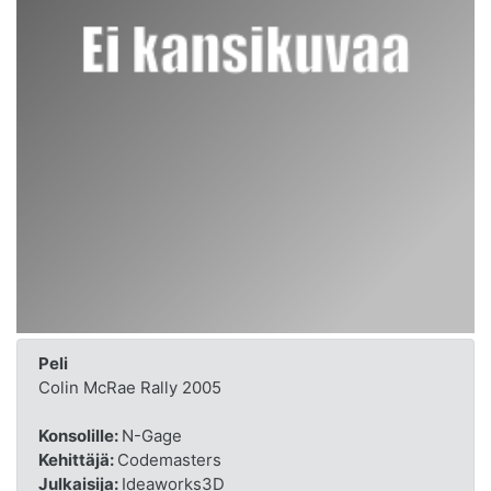
Peli
Colin McRae Rally 2005
Konsolille:
N-Gage
Kehittäjä:
Codemasters
Julkaisija:
Ideaworks3D