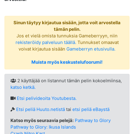
Sinun täytyy kirjautua sisään, jotta voit arvostella
tämän pelin.
Jos et vielä omista tunnuksia Gameberryyn, niin
rekisteröidy palveluun täällä.
Tunnukset omaavat
voivat kirjautua sisään
Gameberryn etusivulla.
Muista myös keskustelufoorumi!
2 käyttäjää on listannut tämän pelin kokoelmiinsa,
katso ketkä.
Etsi
pelivideoita Youtubesta.
Etsi peliä Huuto.netistä
tai
etsi peliä eBaystä
Katso myös seuraavia pelejä:
Pathway to Glory
Pathway to Glory: Ikusa Islands
Crash Nitro Kart