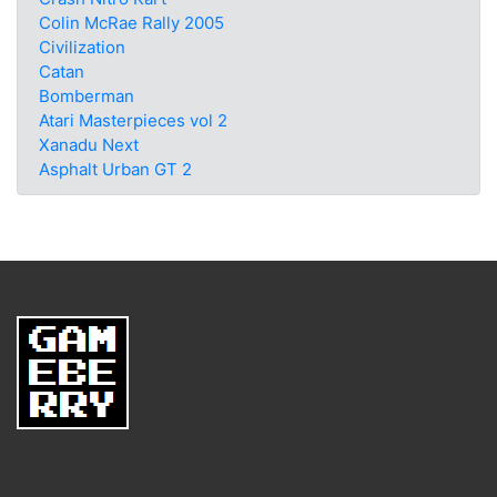
Colin McRae Rally 2005
Civilization
Catan
Bomberman
Atari Masterpieces vol 2
Xanadu Next
Asphalt Urban GT 2