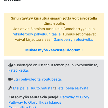
Sinun täytyy kirjautua sisään, jotta voit arvostella
tämän pelin.
Jos et vielä omista tunnuksia Gameberryyn, niin
rekisteröidy palveluun täällä.
Tunnukset omaavat
voivat kirjautua sisään
Gameberryn etusivulla.
Muista myös keskustelufoorumi!
5 käyttäjää on listannut tämän pelin kokoelmiinsa,
katso ketkä.
Etsi
pelivideoita Youtubesta.
Etsi peliä Huuto.netistä
tai
etsi peliä eBaystä
Katso myös seuraavia pelejä:
Pathway to Glory
Pathway to Glory: Ikusa Islands
Crash Nitro Kart