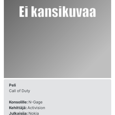
Peli
Call of Duty
Konsolille:
N-Gage
Kehittäjä:
Activision
Julkaisija:
Nokia