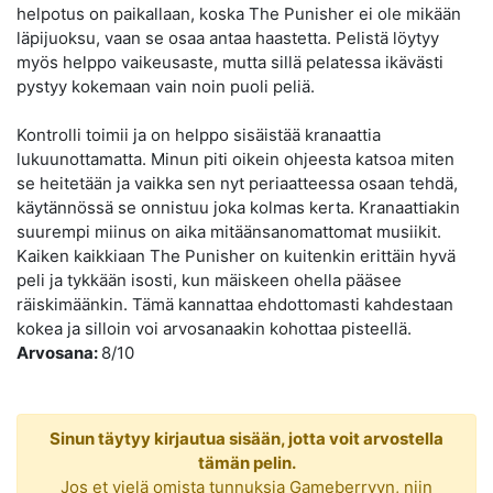
helpotus on paikallaan, koska The Punisher ei ole mikään
läpijuoksu, vaan se osaa antaa haastetta. Pelistä löytyy
myös helppo vaikeusaste, mutta sillä pelatessa ikävästi
pystyy kokemaan vain noin puoli peliä.
Kontrolli toimii ja on helppo sisäistää kranaattia
lukuunottamatta. Minun piti oikein ohjeesta katsoa miten
se heitetään ja vaikka sen nyt periaatteessa osaan tehdä,
käytännössä se onnistuu joka kolmas kerta. Kranaattiakin
suurempi miinus on aika mitäänsanomattomat musiikit.
Kaiken kaikkiaan The Punisher on kuitenkin erittäin hyvä
peli ja tykkään isosti, kun mäiskeen ohella pääsee
räiskimäänkin. Tämä kannattaa ehdottomasti kahdestaan
kokea ja silloin voi arvosanaakin kohottaa pisteellä.
Arvosana:
8/10
Sinun täytyy kirjautua sisään, jotta voit arvostella
tämän pelin.
Jos et vielä omista tunnuksia Gameberryyn, niin