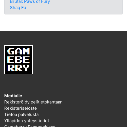
Brutal: Paws of Fury
Shaq Fu
Medialle
Rekisteröidy pelitietokantaan
Rekisteriseloste
Tietoa palvelusta
Ylläpidon yhteystiedot
Gameberry Facebookissa