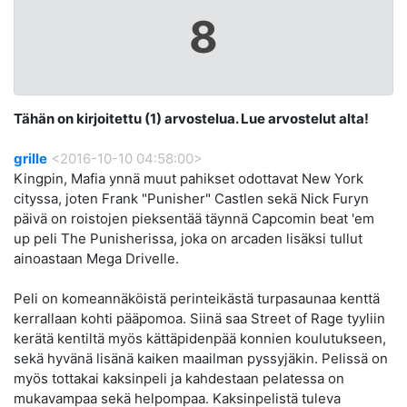
8
Tähän on kirjoitettu (1) arvostelua. Lue arvostelut alta!
grille
<2016-10-10 04:58:00>
Kingpin, Mafia ynnä muut pahikset odottavat New York
cityssa, joten Frank "Punisher" Castlen sekä Nick Furyn
päivä on roistojen pieksentää täynnä Capcomin beat 'em
up peli The Punisherissa, joka on arcaden lisäksi tullut
ainoastaan Mega Drivelle.
Peli on komeannäköistä perinteikästä turpasaunaa kenttä
kerrallaan kohti pääpomoa. Siinä saa Street of Rage tyyliin
kerätä kentiltä myös kättäpidenpää konnien koulutukseen,
sekä hyvänä lisänä kaiken maailman pyssyjäkin. Pelissä on
myös tottakai kaksinpeli ja kahdestaan pelatessa on
mukavampaa sekä helpompaa. Kaksinpelistä tuleva