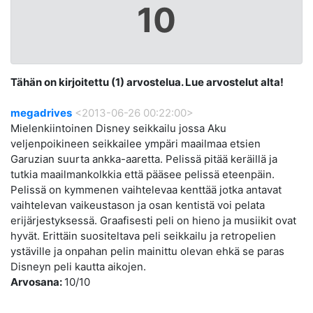
10
Tähän on kirjoitettu (1) arvostelua. Lue arvostelut alta!
megadrives
<2013-06-26 00:22:00>
Mielenkiintoinen Disney seikkailu jossa Aku
veljenpoikineen seikkailee ympäri maailmaa etsien
Garuzian suurta ankka-aaretta. Pelissä pitää keräillä ja
tutkia maailmankolkkia että pääsee pelissä eteenpäin.
Pelissä on kymmenen vaihtelevaa kenttää jotka antavat
vaihtelevan vaikeustason ja osan kentistä voi pelata
erijärjestyksessä. Graafisesti peli on hieno ja musiikit ovat
hyvät. Erittäin suositeltava peli seikkailu ja retropelien
ystäville ja onpahan pelin mainittu olevan ehkä se paras
Disneyn peli kautta aikojen.
Arvosana:
10/10