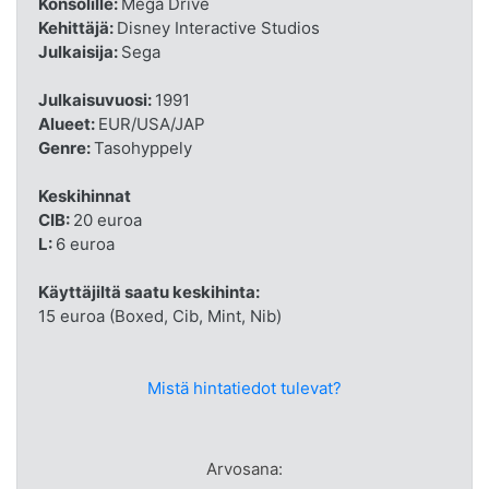
Konsolille:
Mega Drive
Kehittäjä:
Disney Interactive Studios
Julkaisija:
Sega
Julkaisuvuosi:
1991
Alueet:
EUR/USA/JAP
Genre:
Tasohyppely
Keskihinnat
CIB:
20 euroa
L:
6 euroa
Käyttäjiltä saatu keskihinta:
15 euroa (Boxed, Cib, Mint, Nib)
Mistä hintatiedot tulevat?
Arvosana: