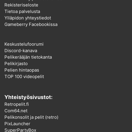
Rekisteriseloste
Tietoa palvelusta
Ylläpidon yhteystiedot
Gameberry Facebookissa
Keskustelufoorumi
Discord-kanava
Pelikerääjän tietokanta
Pelikirjasto
Pelien hintaopas
TOP 100 videopelit
Yhteistyösivustot:
Retropelit.fi
Com64.net
Pelikonsolit ja pelit (retro)
PixLauncher
SuperPartyBox