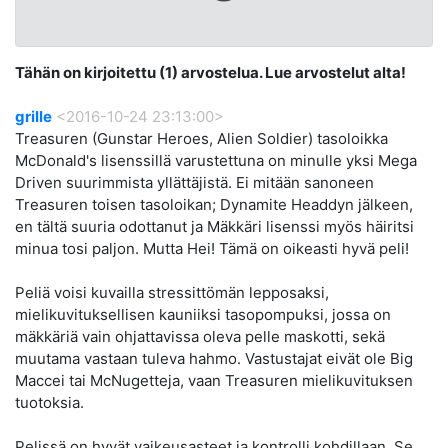
Tähän on kirjoitettu (1) arvostelua. Lue arvostelut alta!
grille
<2016-10-24 23:13:00>
Treasuren (Gunstar Heroes, Alien Soldier) tasoloikka
McDonald's lisenssillä varustettuna on minulle yksi Mega
Driven suurimmista yllättäjistä. Ei mitään sanoneen
Treasuren toisen tasoloikan; Dynamite Headdyn jälkeen,
en tältä suuria odottanut ja Mäkkäri lisenssi myös häiritsi
minua tosi paljon. Mutta Hei! Tämä on oikeasti hyvä peli!
Peliä voisi kuvailla stressittömän lepposaksi,
mielikuvituksellisen kauniiksi tasopompuksi, jossa on
mäkkäriä vain ohjattavissa oleva pelle maskotti, sekä
muutama vastaan tuleva hahmo. Vastustajat eivät ole Big
Maccei tai McNugetteja, vaan Treasuren mielikuvituksen
tuotoksia.
Pelissä on hyvät vaikeusasteet ja kontrolli kohdillaan. Se