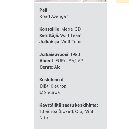
Peli
Road Avenger
Konsolille:
Mega-CD
Kehittäjä:
Wolf Team
Julkaisija:
Wolf Team
Julkaisuvuosi:
1993
Alueet:
EUR/USA/JAP
Genre:
Ajo
Keskihinnat
CIB:
10 euroa
L:
2 euroa
Käyttäjiltä saatu keskihinta:
13 euroa (Boxed, Cib, Mint,
Nib)