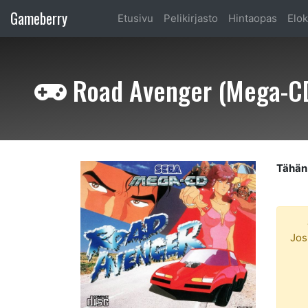
Gameberry
Etusivu
Pelikirjasto
Hintaopas
Elok
Road Avenger (Mega-C
Tähän 
Jos