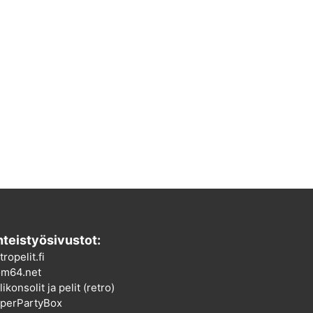
teistyösivustot:
tropelit.fi
m64.net
ikonsolit ja pelit (retro)
perPartyBox