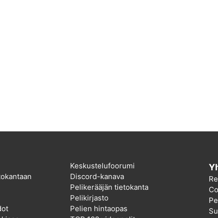
Keskustelufoorumi
Yh
etokantaan
Discord-kanava
Re
Pelikerääjän tietokanta
Co
Pelikirjasto
Pel
dot
Pelien hintaopas
Su