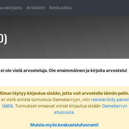
uvakirjasto
Artikkelit
Keskustelu
D)
ei ole vielä arvosteluja. Ole ensimmäinen ja kirjoita arvostelu!
Sinun täytyy kirjautua sisään, jotta voit arvostella tämän pelin
 et vielä omista tunnuksia Gameberryyn, niin
rekisteröidy palve
täällä.
Tunnukset omaavat voivat kirjautua sisään
Gameberryn
etusivulla.
Muista myös keskustelufoorumi!