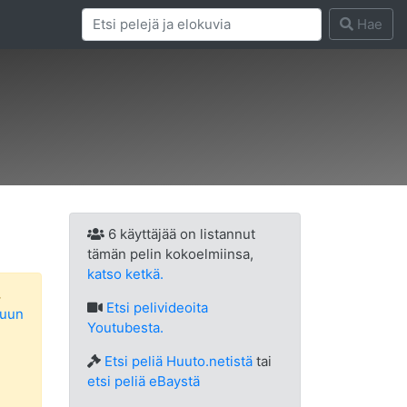
Hae
6 käyttäjää on listannut
tämän pelin kokoelmiinsa,
katso ketkä.
.
Etsi
pelivideoita
luun
Youtubesta.
Etsi peliä Huuto.netistä
tai
etsi peliä eBaystä