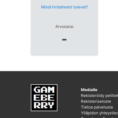
Mistä hintatiedot tulevat?
Arvosana:
-
Medialle
Rekisteröidy peliti
Rekisteriseloste
Tietoa palvelusta
Ylläpidon yhteystie