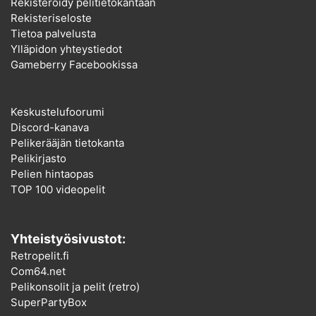
Rekisteröidy pelitietokantaan
Rekisteriseloste
Tietoa palvelusta
Ylläpidon yhteystiedot
Gameberry Facebookissa
Keskustelufoorumi
Discord-kanava
Pelikerääjän tietokanta
Pelikirjasto
Pelien hintaopas
TOP 100 videopelit
Yhteistyösivustot:
Retropelit.fi
Com64.net
Pelikonsolit ja pelit (retro)
SuperPartyBox