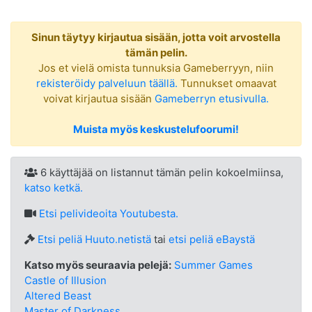
Sinun täytyy kirjautua sisään, jotta voit arvostella
tämän pelin.
Jos et vielä omista tunnuksia Gameberryyn, niin
rekisteröidy palveluun täällä.
Tunnukset omaavat
voivat kirjautua sisään
Gameberryn etusivulla.
Muista myös keskustelufoorumi!
6 käyttäjää on listannut tämän pelin kokoelmiinsa,
katso ketkä.
Etsi
pelivideoita Youtubesta.
Etsi peliä Huuto.netistä
tai
etsi peliä eBaystä
Katso myös seuraavia pelejä:
Summer Games
Castle of Illusion
Altered Beast
Master of Darkness