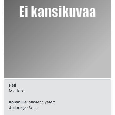
Peli
My Hero
Konsolille:
Master System
Julkaisija:
Sega