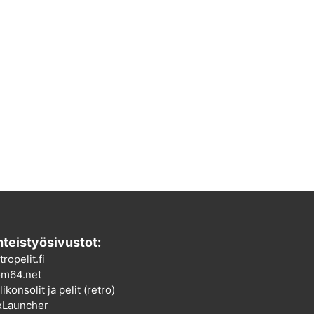
teistyösivustot:
tropelit.fi
m64.net
ikonsolit ja pelit (retro)
xLauncher