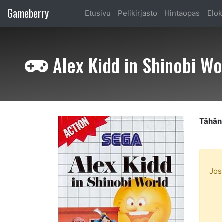
Gameberry
Etusivu
Pelikirjasto
Hintaopas
Elok
Alex Kidd in Shinobi W
Tähän 
Jos