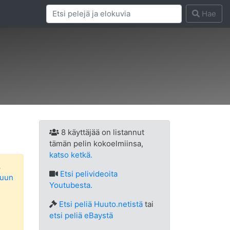
Hae
8 käyttäjää on listannut
tämän pelin kokoelmiinsa,
katso ketkä.
.
Etsi
pelivideoita
luun
Youtubesta.
Etsi peliä Huuto.netistä
tai
etsi peliä eBaystä