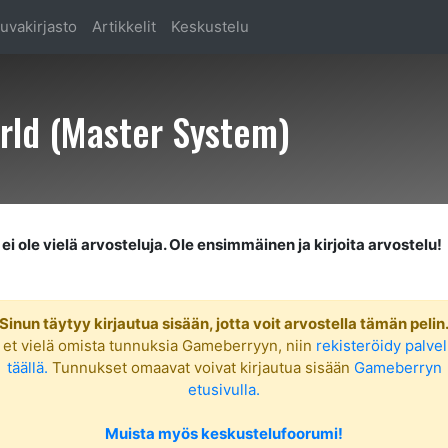
uvakirjasto
Artikkelit
Keskustelu
orld (Master System)
ei ole vielä arvosteluja. Ole ensimmäinen ja kirjoita arvostelu!
Sinun täytyy kirjautua sisään, jotta voit arvostella tämän pelin
 et vielä omista tunnuksia Gameberryyn, niin
rekisteröidy palve
täällä.
Tunnukset omaavat voivat kirjautua sisään
Gameberryn
etusivulla.
Muista myös keskustelufoorumi!