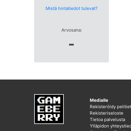
Mistä hintatiedot tulevat?
Arvosana:
-
Medialle
Rekisteröidy peliti
Rekisteriseloste
Tietoa palvelusta
Ylläpidon yhteystie