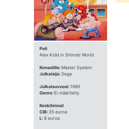
Peli
Alex Kidd in Shinobi World
Konsolille:
Master System
Julkaisija:
Sega
Julkaisuvuosi:
1990
Genre:
Ei määritelty
Keskihinnat
CIB:
35 euroa
L:
8 euroa