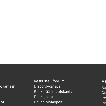
Keskustelufoorumi
Yh
etokantaan
Discord-kanava
Re
Pelikerääjän tietokanta
Co
Pelikirjasto
Pel
dot
Pelien hintaopas
Pi