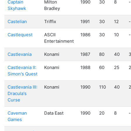
Captain
Milton
1990
30
8
-
Skyhawk
Bradley
Castelian
Triffix
1991
30
12
-
Castlequest
ASCII
1986
30
10
-
Entertainment
Castlevania
Konami
1987
80
40
Castlevania II:
Konami
1988
60
25
Simon's Quest
Castlevania III:
Konami
1990
110
40
Dracula's
Curse
Caveman
Data East
1990
20
8
-
Games