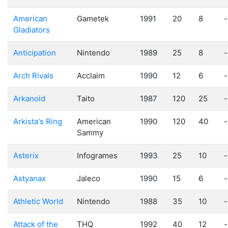
American
Gametek
1991
20
8
-
Gladiators
Anticipation
Nintendo
1989
25
8
-
Arch Rivals
Acclaim
1990
12
6
-
Arkanoid
Taito
1987
120
25
-
Arkista's Ring
American
1990
120
40
-
Sammy
Asterix
Infogrames
1993
25
10
-
Astyanax
Jaleco
1990
15
6
-
Athletic World
Nintendo
1988
35
10
-
Attack of the
THQ
1992
40
12
-