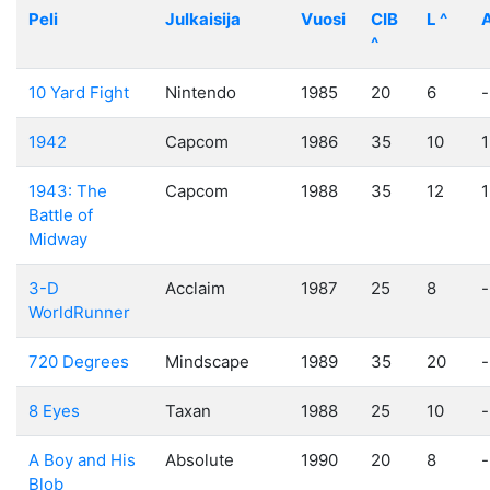
Peli
Julkaisija
Vuosi
CIB
L
^
A
^
10 Yard Fight
Nintendo
1985
20
6
-
1942
Capcom
1986
35
10
1
1943: The
Capcom
1988
35
12
1
Battle of
Midway
3-D
Acclaim
1987
25
8
-
WorldRunner
720 Degrees
Mindscape
1989
35
20
-
8 Eyes
Taxan
1988
25
10
-
A Boy and His
Absolute
1990
20
8
-
Blob