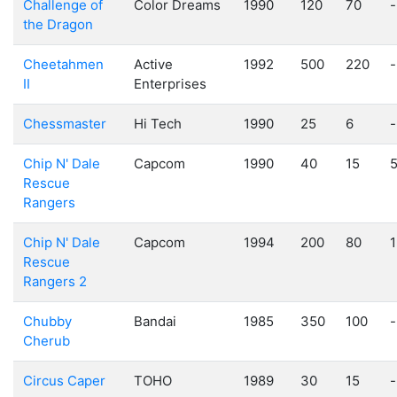
Challenge of
Color Dreams
1990
120
70
-
the Dragon
Cheetahmen
Active
1992
500
220
-
II
Enterprises
Chessmaster
Hi Tech
1990
25
6
-
Chip N' Dale
Capcom
1990
40
15
Rescue
Rangers
Chip N' Dale
Capcom
1994
200
80
1
Rescue
Rangers 2
Chubby
Bandai
1985
350
100
-
Cherub
Circus Caper
TOHO
1989
30
15
-