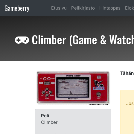
Gameberry
Etusivu
Pelikirjasto
Hintaopas
Elok
Climber (Game & Watc
Tähän 
Jos
Peli
Climber