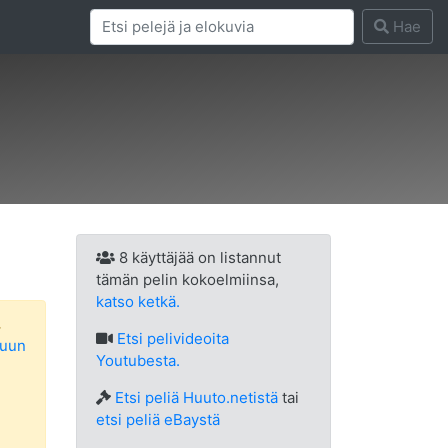
Hae
8 käyttäjää on listannut
tämän pelin kokoelmiinsa,
katso ketkä.
.
Etsi
pelivideoita
luun
Youtubesta.
Etsi peliä Huuto.netistä
tai
etsi peliä eBaystä