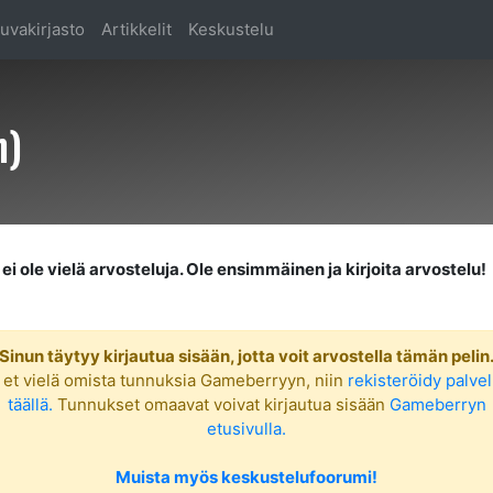
uvakirjasto
Artikkelit
Keskustelu
h)
ei ole vielä arvosteluja. Ole ensimmäinen ja kirjoita arvostelu!
Sinun täytyy kirjautua sisään, jotta voit arvostella tämän pelin
 et vielä omista tunnuksia Gameberryyn, niin
rekisteröidy palve
täällä.
Tunnukset omaavat voivat kirjautua sisään
Gameberryn
etusivulla.
Muista myös keskustelufoorumi!