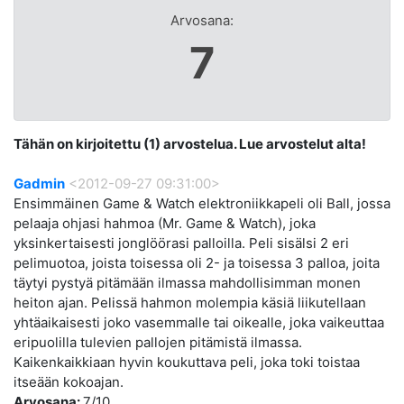
Arvosana:
7
Tähän on kirjoitettu (1) arvostelua. Lue arvostelut alta!
Gadmin
<2012-09-27 09:31:00>
Ensimmäinen Game & Watch elektroniikkapeli oli Ball, jossa
pelaaja ohjasi hahmoa (Mr. Game & Watch), joka
yksinkertaisesti jonglöörasi palloilla. Peli sisälsi 2 eri
pelimuotoa, joista toisessa oli 2- ja toisessa 3 palloa, joita
täytyi pystyä pitämään ilmassa mahdollisimman monen
heiton ajan. Pelissä hahmon molempia käsiä liikutellaan
yhtäaikaisesti joko vasemmalle tai oikealle, joka vaikeuttaa
eripuolilla tulevien pallojen pitämistä ilmassa.
Kaikenkaikkiaan hyvin koukuttava peli, joka toki toistaa
itseään kokoajan.
Arvosana:
7/10