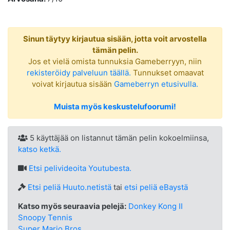
Sinun täytyy kirjautua sisään, jotta voit arvostella
tämän pelin.
Jos et vielä omista tunnuksia Gameberryyn, niin
rekisteröidy palveluun täällä.
Tunnukset omaavat
voivat kirjautua sisään
Gameberryn etusivulla.
Muista myös keskustelufoorumi!
5 käyttäjää on listannut tämän pelin kokoelmiinsa,
katso ketkä.
Etsi
pelivideoita Youtubesta.
Etsi peliä Huuto.netistä
tai
etsi peliä eBaystä
Katso myös seuraavia pelejä:
Donkey Kong II
Snoopy Tennis
Super Mario Bros.