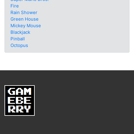
Fire
Rain Shower
Green House
Mickey Mouse
Blackjack
Pinball
Octopus