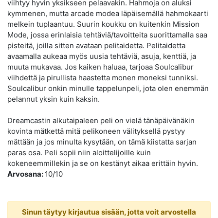
viihtyy hyvin yksikseen pelaavakin. Hahmoja on aluksi
kymmenen, mutta arcade modea läpäisemällä hahmokaarti
melkein tuplaantuu. Suurin koukku on kuitenkin Mission
Mode, jossa erinlaisia tehtäviä/tavoitteita suorittamalla saa
pisteitä, joilla sitten avataan pelitaidetta. Pelitaidetta
avaamalla aukeaa myös uusia tehtäviä, asuja, kenttiä, ja
muuta mukavaa. Jos kaiken haluaa, tarjoaa Soulcalibur
viihdettä ja pirullista haastetta monen moneksi tunniksi.
Soulcalibur onkin minulle tappelunpeli, jota olen enemmän
pelannut yksin kuin kaksin.
Dreamcastin alkutaipaleen peli on vielä tänäpäivänäkin
kovinta mätkettä mitä pelikoneen välityksellä pystyy
mättään ja jos minulta kysytään, on tämä kiistatta sarjan
paras osa. Peli sopii niin aloittelijoille kuin
kokeneemmillekin ja se on kestänyt aikaa erittäin hyvin.
Arvosana:
10/10
Sinun täytyy kirjautua sisään, jotta voit arvostella