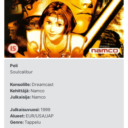
Peli
Soulcalibur
Konsolille:
Dreamcast
Kehittäjä:
Namco
Julkaisija:
Namco
Julkaisuvuosi:
1999
Alueet:
EUR/USA/JAP
Genre:
Tappelu