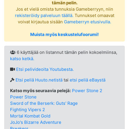
tämän pelin.
Jos et vielä omista tunnuksia Gameberryyn, niin
rekisteröidy palveluun täällä.
Tunnukset omaavat
voivat kirjautua sisään
Gameberryn etusivulla.
Muista myös keskustelufoorumi!
6 käyttäjää on listannut tämän pelin kokoelmiinsa,
katso ketkä.
Etsi
pelivideoita Youtubesta.
Etsi peliä Huuto.netistä
tai
etsi peliä eBaystä
Katso myös seuraavia pelejä:
Power Stone 2
Power Stone
Sword of the Berserk: Guts' Rage
Fighting Vipers 2
Mortal Kombat Gold
JoJo's Bizarre Adventure
Breakers