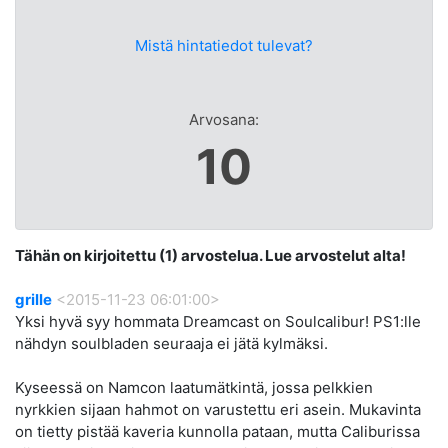
Mistä hintatiedot tulevat?
Arvosana:
10
Tähän on kirjoitettu (1) arvostelua. Lue arvostelut alta!
grille
<2015-11-23 06:01:00>
Yksi hyvä syy hommata Dreamcast on Soulcalibur! PS1:lle
nähdyn soulbladen seuraaja ei jätä kylmäksi.
Kyseessä on Namcon laatumätkintä, jossa pelkkien
nyrkkien sijaan hahmot on varustettu eri asein. Mukavinta
on tietty pistää kaveria kunnolla pataan, mutta Caliburissa