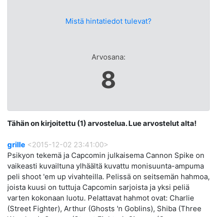
Mistä hintatiedot tulevat?
Arvosana:
8
Tähän on kirjoitettu (1) arvostelua. Lue arvostelut alta!
grille
<2015-12-02 23:41:00>
Psikyon tekemä ja Capcomin julkaisema Cannon Spike on
vaikeasti kuvailtuna ylhäältä kuvattu monisuunta-ampuma
peli shoot 'em up vivahteilla. Pelissä on seitsemän hahmoa,
joista kuusi on tuttuja Capcomin sarjoista ja yksi peliä
varten kokonaan luotu. Pelattavat hahmot ovat: Charlie
(Street Fighter), Arthur (Ghosts 'n Goblins), Shiba (Three