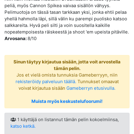
peliä, myös Cannon Spikea vaivaa sisällön vähyys.
Pelimuotoja on tässä tasan tarkkaan yksi, jonka ehtii pelaa
yhellä hahmolla läpi, sillä välin ku parempi puolisko katsoo
salkkareita. Hyvä peli silti ja voin suositella kaikille
nopeatempoisesta räiskeestä ja shoot 'em upeista pitäville.
Arvosana:
8/10
Sinun täytyy kirjautua sisään, jotta voit arvostella
tämän pelin.
Jos et vielä omista tunnuksia Gameberryyn, niin
rekisteröidy palveluun täällä.
Tunnukset omaavat
voivat kirjautua sisään
Gameberryn etusivulla.
Muista myös keskustelufoorumi!
1 käyttäjä on listannut tämän pelin kokoelmiinsa,
katso ketkä.