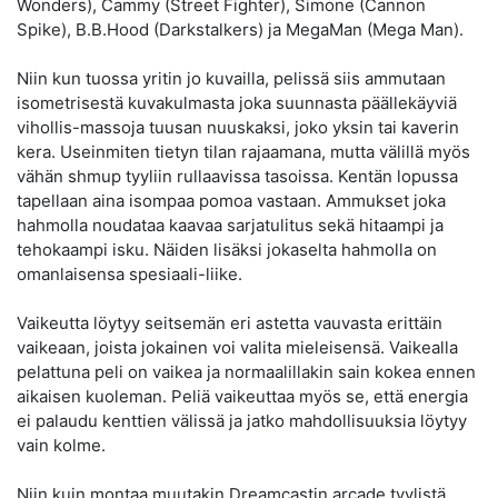
Wonders), Cammy (Street Fighter), Simone (Cannon
Spike), B.B.Hood (Darkstalkers) ja MegaMan (Mega Man).
Niin kun tuossa yritin jo kuvailla, pelissä siis ammutaan
isometrisestä kuvakulmasta joka suunnasta päällekäyviä
vihollis-massoja tuusan nuuskaksi, joko yksin tai kaverin
kera. Useinmiten tietyn tilan rajaamana, mutta välillä myös
vähän shmup tyyliin rullaavissa tasoissa. Kentän lopussa
tapellaan aina isompaa pomoa vastaan. Ammukset joka
hahmolla noudataa kaavaa sarjatulitus sekä hitaampi ja
tehokaampi isku. Näiden lisäksi jokaselta hahmolla on
omanlaisensa spesiaali-liike.
Vaikeutta löytyy seitsemän eri astetta vauvasta erittäin
vaikeaan, joista jokainen voi valita mieleisensä. Vaikealla
pelattuna peli on vaikea ja normaalillakin sain kokea ennen
aikaisen kuoleman. Peliä vaikeuttaa myös se, että energia
ei palaudu kenttien välissä ja jatko mahdollisuuksia löytyy
vain kolme.
Niin kuin montaa muutakin Dreamcastin arcade tyylistä