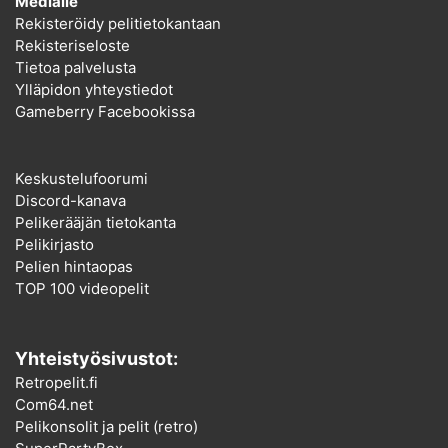
Medialle
Rekisteröidy pelitietokantaan
Rekisteriseloste
Tietoa palvelusta
Ylläpidon yhteystiedot
Gameberry Facebookissa
Keskustelufoorumi
Discord-kanava
Pelikerääjän tietokanta
Pelikirjasto
Pelien hintaopas
TOP 100 videopelit
Yhteistyösivustot:
Retropelit.fi
Com64.net
Pelikonsolit ja pelit (retro)