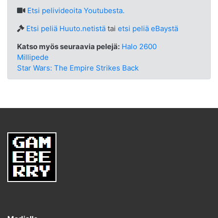
Etsi
pelivideoita Youtubesta.
Etsi peliä Huuto.netistä
tai
etsi peliä eBaystä
Katso myös seuraavia pelejä:
Halo 2600
Millipede
Star Wars: The Empire Strikes Back