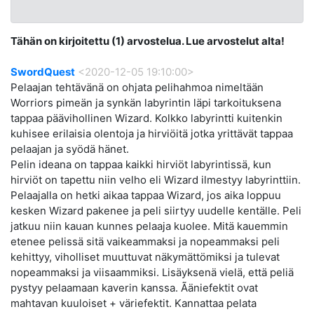
Tähän on kirjoitettu (1) arvostelua. Lue arvostelut alta!
SwordQuest
<2020-12-05 19:10:00>
Pelaajan tehtävänä on ohjata pelihahmoa nimeltään
Worriors pimeän ja synkän labyrintin läpi tarkoituksena
tappaa päävihollinen Wizard. Kolkko labyrintti kuitenkin
kuhisee erilaisia olentoja ja hirviöitä jotka yrittävät tappaa
pelaajan ja syödä hänet.
Pelin ideana on tappaa kaikki hirviöt labyrintissä, kun
hirviöt on tapettu niin velho eli Wizard ilmestyy labyrinttiin.
Pelaajalla on hetki aikaa tappaa Wizard, jos aika loppuu
kesken Wizard pakenee ja peli siirtyy uudelle kentälle. Peli
jatkuu niin kauan kunnes pelaaja kuolee. Mitä kauemmin
etenee pelissä sitä vaikeammaksi ja nopeammaksi peli
kehittyy, viholliset muuttuvat näkymättömiksi ja tulevat
nopeammaksi ja viisaammiksi. Lisäyksenä vielä, että peliä
pystyy pelaamaan kaverin kanssa. Ãäniefektit ovat
mahtavan kuuloiset + väriefektit. Kannattaa pelata