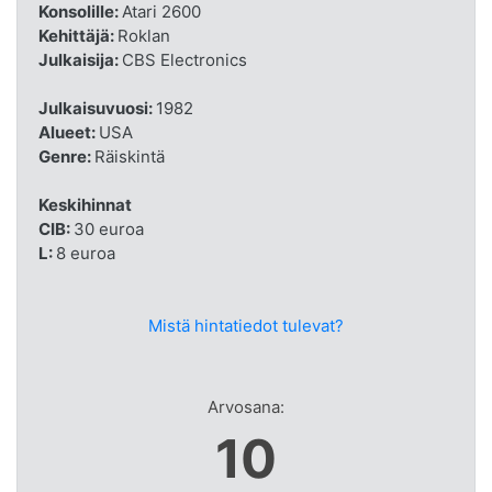
Konsolille:
Atari 2600
Kehittäjä:
Roklan
Julkaisija:
CBS Electronics
Julkaisuvuosi:
1982
Alueet:
USA
Genre:
Räiskintä
Keskihinnat
CIB:
30 euroa
L:
8 euroa
Mistä hintatiedot tulevat?
Arvosana:
10