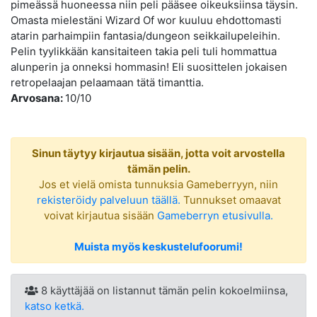
pimeässä huoneessa niin peli pääsee oikeuksiinsa täysin.
Omasta mielestäni Wizard Of wor kuuluu ehdottomasti
atarin parhaimpiin fantasia/dungeon seikkailupeleihin.
Pelin tyylikkään kansitaiteen takia peli tuli hommattua
alunperin ja onneksi hommasin! Eli suosittelen jokaisen
retropelaajan pelaamaan tätä timanttia.
Arvosana:
10/10
Sinun täytyy kirjautua sisään, jotta voit arvostella
tämän pelin.
Jos et vielä omista tunnuksia Gameberryyn, niin
rekisteröidy palveluun täällä.
Tunnukset omaavat
voivat kirjautua sisään
Gameberryn etusivulla.
Muista myös keskustelufoorumi!
8 käyttäjää on listannut tämän pelin kokoelmiinsa,
katso ketkä.